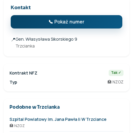
Kontakt
📞 Pokaż numer
📍
Gen. Własysława Sikorskiego 9
Trzcianka
Kontrakt NFZ
Tak ✓
Typ
🏥 NZOZ
Podobne w Trzcianka
Szpital Powiatowy Im. Jana Pawła Ii W Trzciance
🏥 NZOZ