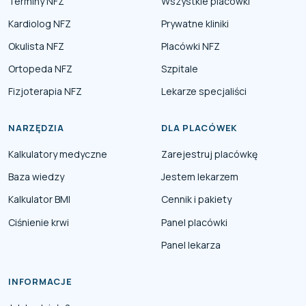
Terminy NFZ
Wszystkie placówki
Kardiolog NFZ
Prywatne kliniki
Okulista NFZ
Placówki NFZ
Ortopeda NFZ
Szpitale
Fizjoterapia NFZ
Lekarze specjaliści
NARZĘDZIA
DLA PLACÓWEK
Kalkulatory medyczne
Zarejestruj placówkę
Baza wiedzy
Jestem lekarzem
Kalkulator BMI
Cennik i pakiety
Ciśnienie krwi
Panel placówki
Panel lekarza
INFORMACJE