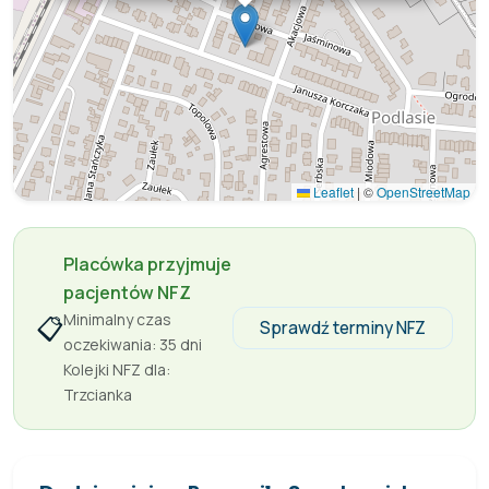
Leaflet
|
©
OpenStreetMap
Placówka przyjmuje
pacjentów NFZ
Minimalny czas
📋
Sprawdź terminy NFZ
oczekiwania: 35 dni
Kolejki NFZ dla:
Trzcianka