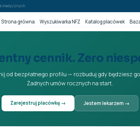
wek medycznych
Strona główna
Wyszukiwarka NFZ
Katalog placówek
Baza
entny cennik. Zero niesp
ij od bezpłatnego profilu — rozbuduj gdy będziesz g
Żadnych umów rocznych na start.
Zarejestruj placówkę →
Jestem lekarzem →