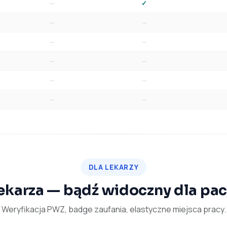
—
✓
—
—
—
—
—
—
—
—
—
—
DLA LEKARZY
 lekarza — bądź widoczny dla pa
Weryfikacja PWZ, badge zaufania, elastyczne miejsca pracy.