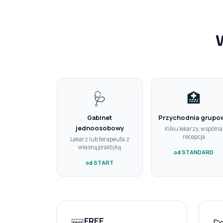
W
🩺
🏥
Gabinet
Przychodnia grupo
jednoosobowy
Kilku lekarzy, wspólna
recepcja
Lekarz lub terapeuta z
własną praktyką
od STANDARD
od START
FREE