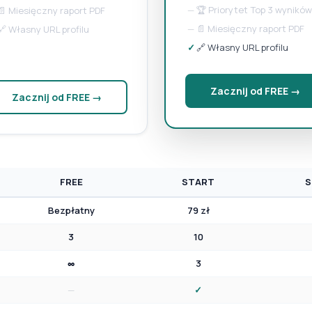
—
🏆 Priorytet Top 3 wyników
📄 Miesięczny raport PDF
—
📄 Miesięczny raport PDF
🔗 Własny URL profilu
✓
🔗 Własny URL profilu
Zacznij od FREE →
Zacznij od FREE →
FREE
START
S
Bezpłatny
79 zł
3
10
∞
3
—
✓