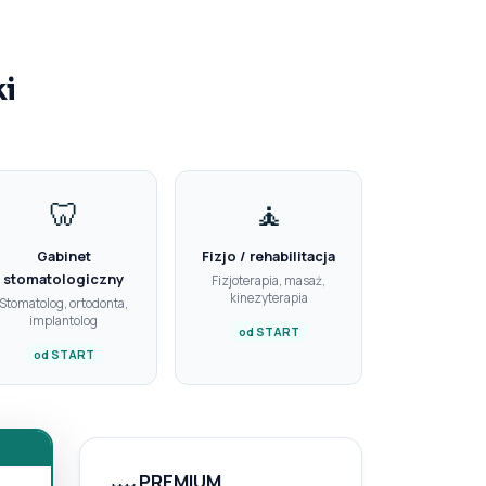
ki
🦷
🧘
Gabinet
Fizjo / rehabilitacja
stomatologiczny
Fizjoterapia, masaż,
kinezyterapia
Stomatolog, ortodonta,
implantolog
od START
od START
PREMIUM