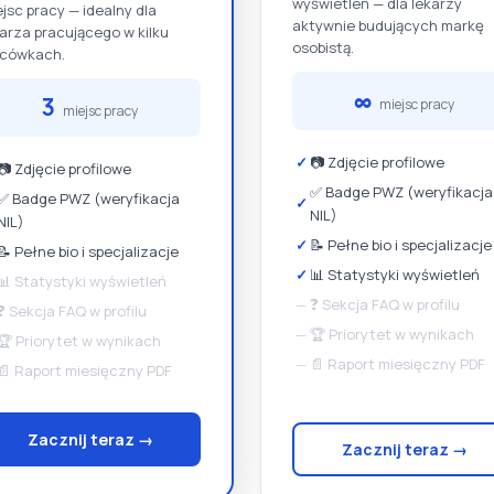
wyświetleń — dla lekarzy
jsc pracy — idealny dla
aktywnie budujących markę
karza pracującego w kilku
osobistą.
acówkach.
∞
3
miejsc pracy
miejsc pracy
✓
📷 Zdjęcie profilowe
📷 Zdjęcie profilowe
✅ Badge PWZ (weryfikacja
✅ Badge PWZ (weryfikacja
✓
NIL)
NIL)
✓
📝 Pełne bio i specjalizacje
📝 Pełne bio i specjalizacje
✓
📊 Statystyki wyświetleń
📊 Statystyki wyświetleń
—
❓ Sekcja FAQ w profilu
❓ Sekcja FAQ w profilu
—
🏆 Priorytet w wynikach
🏆 Priorytet w wynikach
—
📄 Raport miesięczny PDF
📄 Raport miesięczny PDF
Zacznij teraz →
Zacznij teraz →