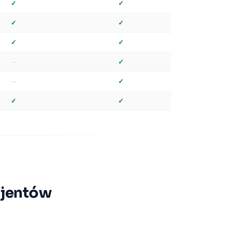
✓
✓
✓
✓
✓
✓
—
✓
—
✓
✓
✓
cjentów