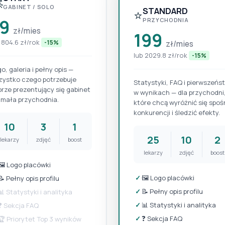

GABINET / SOLO
STANDARD
⭐
79
PRZYCHODNIA
zł/mies
199
 804.6 zł/rok
-15%
zł/mies
lub 2029.8 zł/rok
-15%
o, galeria i pełny opis —
zystko czego potrzebuje
Statystyki, FAQ i pierwszeńs
rze prezentujący się gabinet
w wynikach — dla przychodni
 mała przychodnia.
które chcą wyróżnić się spoś
konkurencji i śledzić efekty.
10
3
1
25
10
2
lekarzy
zdjęć
boost
lekarzy
zdjęć
boost
🖼️ Logo placówki
✓
🖼️ Logo placówki
📝 Pełny opis profilu
✓
📝 Pełny opis profilu
📊 Statystyki i analityka
✓
📊 Statystyki i analityka
❓ Sekcja FAQ
✓
❓ Sekcja FAQ
🏆 Priorytet Top 3 wyników