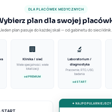
DLA PLACÓWEK MEDYCZNYCH
ybierz plan dla swojej placów
Jeden plan pasuje do każdej skali — od gabinetu do sieci klinik.
🏢
🔬
wa
Klinika / sieć
Laboratorium /
diagnostyka
Wiele specjalności, wiele
lokalizacji
Pracownie, RTG, USG,
badania
od PREMIUM
od START
✦ NAJPOPULARNIEJSZY
START