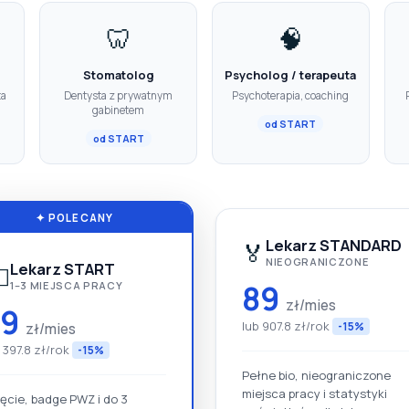
🦷
🧠
Stomatolog
Psycholog / terapeuta
ta
Dentysta z prywatnym
Psychoterapia, coaching
gabinetem
od START
od START
✦ POLECANY
Lekarz STANDARD
🏅
NIEOGRANICZONE
Lekarz START
⚕️
89
1–3 MIEJSCA PRACY
zł/mies
39
lub 907.8 zł/rok
zł/mies
-15%
 397.8 zł/rok
-15%
Pełne bio, nieograniczone
miejsca pracy i statystyki
jęcie, badge PWZ i do 3