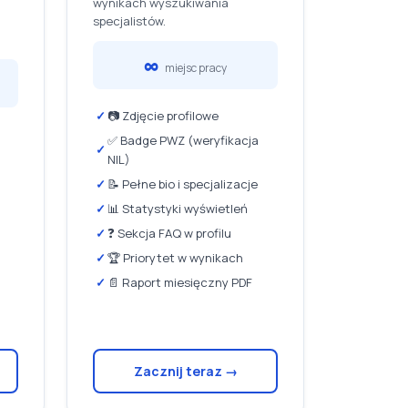
wynikach wyszukiwania
specjalistów.
∞
miejsc pracy
✓
📷 Zdjęcie profilowe
✅ Badge PWZ (weryfikacja
✓
NIL)
✓
📝 Pełne bio i specjalizacje
✓
📊 Statystyki wyświetleń
✓
❓ Sekcja FAQ w profilu
✓
🏆 Priorytet w wynikach
✓
📄 Raport miesięczny PDF
Zacznij teraz →