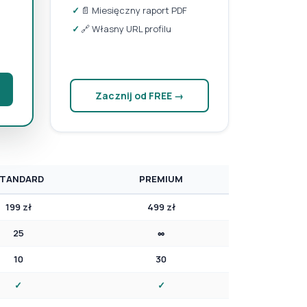
✓
📄 Miesięczny raport PDF
✓
🔗 Własny URL profilu
Zacznij od FREE →
TANDARD
PREMIUM
199 zł
499 zł
25
∞
10
30
✓
✓