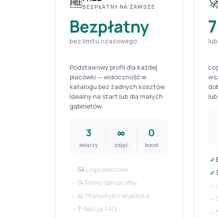
🆓

BEZPŁATNY NA ZAWSZE
Bezpłatny
bez limitu czasowego
lub
Podstawowy profil dla każdej
Log
placówki — widoczność w
ws
katalogu bez żadnych kosztów.
dob
Idealny na start lub dla małych
lub
gabinetów.
3
∞
0
lekarzy
zdjęć
boost
✓
—
🖼️ Logo placówki
✓
—
📝 Pełny opis profilu
—
—
📊 Statystyki i analityka
—
—
❓ Sekcja FAQ
—