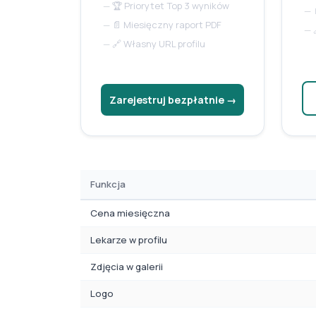
—
🏆 Priorytet Top 3 wyników
—
—
📄 Miesięczny raport PDF
—
—
🔗 Własny URL profilu
Zarejestruj bezpłatnie →
Funkcja
Cena miesięczna
Lekarze w profilu
Zdjęcia w galerii
Logo