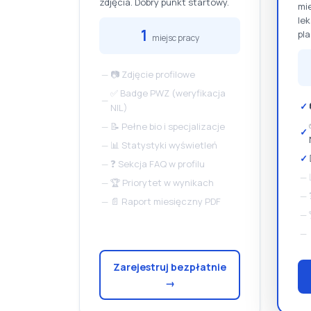
zdjęcia. Dobry punkt startowy.
mie
le
1
pl
miejsc pracy
—
📷 Zdjęcie profilowe
✅ Badge PWZ (weryfikacja
—
✓
NIL)
—
📝 Pełne bio i specjalizacje
✓
—
📊 Statystyki wyświetleń
✓
—
❓ Sekcja FAQ w profilu
—
—
🏆 Priorytet w wynikach
—
—
📄 Raport miesięczny PDF
—
—
Zarejestruj bezpłatnie
→