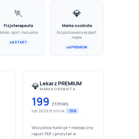
🏃
💎
Fizjoterapeuta
Marka osobista
Rehab, sport, manualna
Rozpoznawalny ekspert,
media
od START
od PREMIUM
Lekarz PREMIUM
💎
MARKA OSOBISTA
199
zł/mies
lub 2029.8 zł/rok
-15%
Wszystkie funkcje + miesięczny
raport PDF i priorytet w