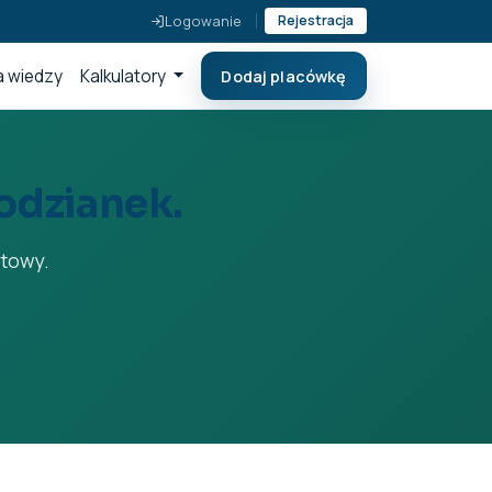
Logowanie
Rejestracja
 wiedzy
Kalkulatory
Dodaj placówkę
odzianek.
otowy.