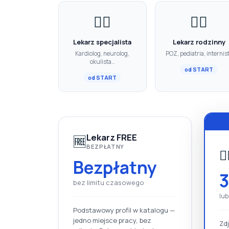
👨‍⚕️
👩‍⚕️
Lekarz specjalista
Lekarz rodzinny
Kardiolog, neurolog,
POZ, pediatria, internis
okulista…
od START
od START
Lekarz FREE
🆓
BEZPŁATNY
👨‍
Bezpłatny
bez limitu czasowego
lub
Podstawowy profil w katalogu —
jedno miejsce pracy, bez
Zd