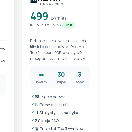
👑
KLINIKA / SIEĆ
499
zł/mies
lub 5089.8 zł/rok
-15%
Pełna kontrola wizerunku — dla
klinik i sieci placówek. Priorytet
two
Top 3, raport PDF, własny URL i
,
nieograniczona liczba lekarzy.
ród
∞
30
3
lekarzy
zdjęć
boost
✓
🖼️ Logo placówki
✓
📝 Pełny opis profilu
✓
📊 Statystyki i analityka
✓
❓ Sekcja FAQ
✓
🏆 Priorytet Top 3 wyników