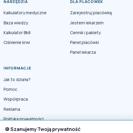
NARZĘDZIA
DLA PLACÓWEK
Kalkulatory medyczne
Zarejestruj placówkę
Baza wiedzy
Jestem lekarzem
Kalkulator BMI
Cennik i pakiety
Ciśnienie krwi
Panel placówki
Panel lekarza
INFORMACJE
Jak to działa?
Pomoc
Współpraca
Reklama
Polityka prywatności
Polityka Cookies
🍪 Szanujemy Twoją prywatność