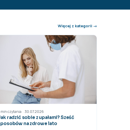
Więcej z kategorii →
30.07.2026
·
 min czytania
Jak radzić sobie z upałami? Sześć
sposobów na zdrowe lato