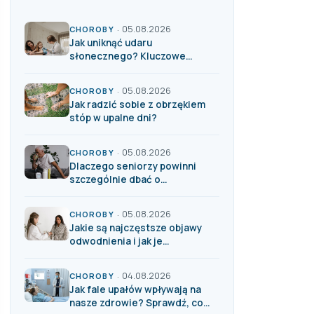
05.08.2026
·
CHOROBY
Jak uniknąć udaru
słonecznego? Kluczowe
zasady bezpieczeństwa
05.08.2026
·
CHOROBY
Jak radzić sobie z obrzękiem
stóp w upalne dni?
05.08.2026
·
CHOROBY
Dlaczego seniorzy powinni
szczególnie dbać o
nawodnienie latem?
05.08.2026
·
CHOROBY
Jakie są najczęstsze objawy
odwodnienia i jak je
rozpoznać?
04.08.2026
·
CHOROBY
Jak fale upałów wpływają na
nasze zdrowie? Sprawdź, co