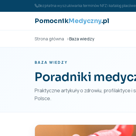
Przejdź do treści
Bezpłatna wyszukiwarka terminów NFZ i katalog placó
Pomocnik
Medyczny
.pl
Strona główna
Baza wiedzy
BAZA WIEDZY
Poradniki medyc
Praktyczne artykuły o zdrowiu, profilaktyce i
Polsce.