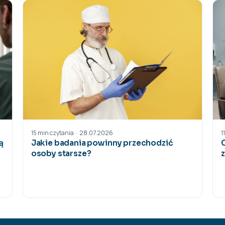
28.07.2026
·
15 min czytania
1
ą
Jakie badania powinny przechodzić
osoby starsze?