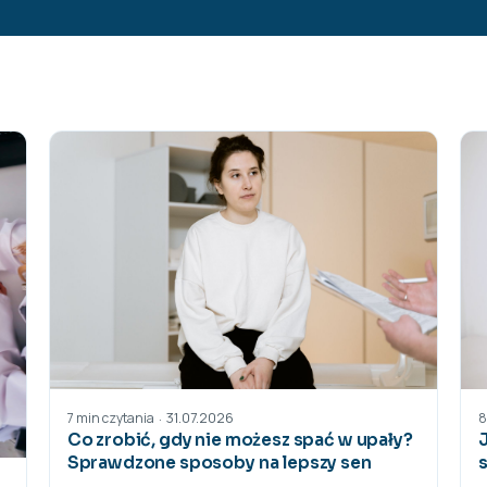
31.07.2026
·
7 min czytania
8
Co zrobić, gdy nie możesz spać w upały?
Sprawdzone sposoby na lepszy sen