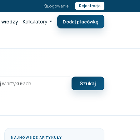
Logowanie
Rejestracja
 wiedzy
Kalkulatory
Dodaj placówkę
Szukaj
NAJNOWSZE ARTYKUŁY