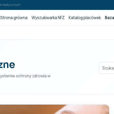
wek medycznych
Strona główna
Wyszukiwarka NFZ
Katalog placówek
Baza
zne
 systemie ochrony zdrowia w