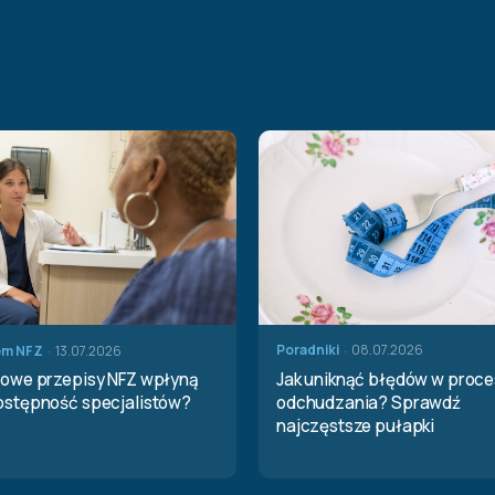
·
·
Poradniki
08.07.2026
em NFZ
13.07.2026
Jak uniknąć błędów w proce
nowe przepisy NFZ wpłyną
odchudzania? Sprawdź
ostępność specjalistów?
najczęstsze pułapki