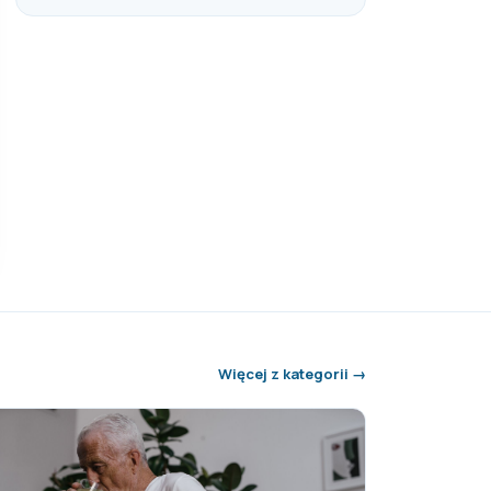
robić, by się chronić!
Więcej z kategorii →