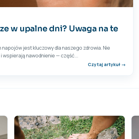
sze w upalne dni? Uwaga na te
napojów jest kluczowy dla naszego zdrowia. Nie
i wspierają nawodnienie — część...
Czytaj artykuł →