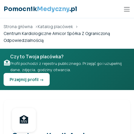
Przejdź do treści
Pomocnik
Medyczny
.pl
Strona główna
Katalog placówek
Centrum Kardiologiczne Amicor Spółka Z Ograniczoną
Odpowiedzialnością
Czy to Twoja placówka?
🏥
Profil pochodzi z rejestru publicznego. Przejąć go i uzupełnij
dane, zdjęcia, godziny otwarcia.
Przejmij profil →
🏥