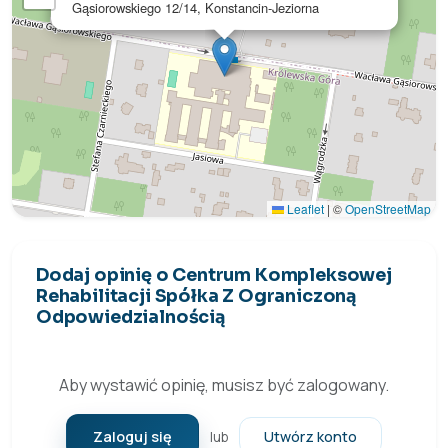
Gąsiorowskiego 12/14, Konstancin-Jeziorna
Leaflet
|
©
OpenStreetMap
Dodaj opinię o Centrum Kompleksowej
Rehabilitacji Spółka Z Ograniczoną
Odpowiedzialnością
Aby wystawić opinię, musisz być zalogowany.
Zaloguj się
Utwórz konto
lub