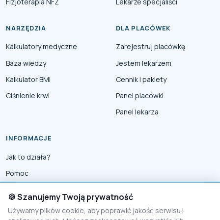
Fizjoterapia NFZ
Lekarze specjaliści
NARZĘDZIA
DLA PLACÓWEK
Kalkulatory medyczne
Zarejestruj placówkę
Baza wiedzy
Jestem lekarzem
Kalkulator BMI
Cennik i pakiety
Ciśnienie krwi
Panel placówki
Panel lekarza
INFORMACJE
Jak to działa?
Pomoc
Współpraca
🍪 Szanujemy Twoją prywatność
Reklama
Używamy plików cookie, aby poprawić jakość serwisu i