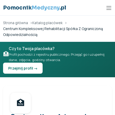
Przejdź do treści
Pomocnik
Medyczny
.pl
Strona główna
Katalog placówek
Centrum Kompleksowej Rehabilitacji Spółka Z Ograniczoną
Odpowiedzialnością
Czy to Twoja placówka?
🏥
Profil pochodzi z rejestru publicznego. Przejąć go i uzupełnij
dane, zdjęcia, godziny otwarcia.
Przejmij profil →
🏥