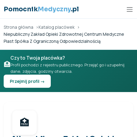
Przejdź do treści
Pomocnik
Medyczny
.pl
Strona główna
Katalog placówek
Niepubliczny Zakład Opieki Zdrowotnej Centrum Medyczne
Piast Spółka Z Ograniczoną Odpowiedzialnością
Czy to Twoja placówka?
🏥
Profil pochodzi z rejestru publicznego. Przejąć go i uzupełnij
dane, zdjęcia, godziny otwarcia.
Przejmij profil →
🏥