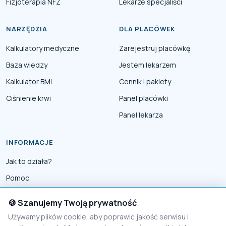
Fizjoterapia NFZ
Lekarze specjaliści
NARZĘDZIA
DLA PLACÓWEK
Kalkulatory medyczne
Zarejestruj placówkę
Baza wiedzy
Jestem lekarzem
Kalkulator BMI
Cennik i pakiety
Ciśnienie krwi
Panel placówki
Panel lekarza
INFORMACJE
Jak to działa?
Pomoc
Współpraca
🍪 Szanujemy Twoją prywatność
Reklama
Używamy plików cookie, aby poprawić jakość serwisu i