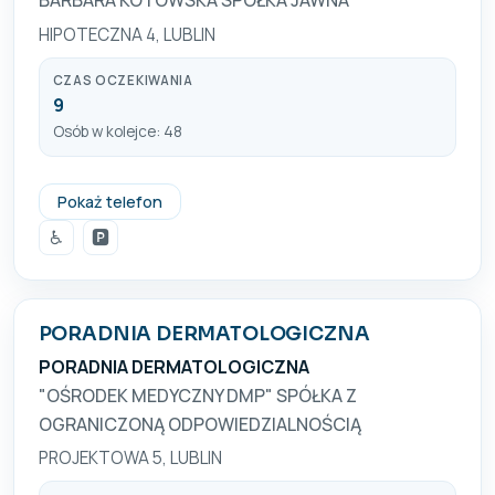
BARBARA KOTOWSKA SPÓŁKA JAWNA
HIPOTECZNA 4, LUBLIN
CZAS OCZEKIWANIA
9
Osób w kolejce: 48
081 5324009
Pokaż telefon
♿
🅿️
PORADNIA DERMATOLOGICZNA
PORADNIA DERMATOLOGICZNA
"OŚRODEK MEDYCZNY DMP" SPÓŁKA Z
OGRANICZONĄ ODPOWIEDZIALNOŚCIĄ
PROJEKTOWA 5, LUBLIN