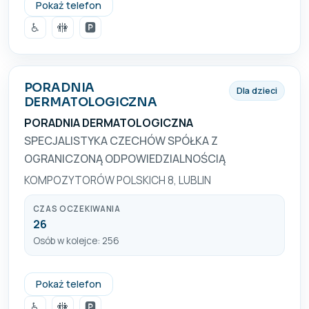
81 7476777
Pokaż telefon
♿
🚻
🅿️
PORADNIA
Dla dzieci
DERMATOLOGICZNA
PORADNIA DERMATOLOGICZNA
SPECJALISTYKA CZECHÓW SPÓŁKA Z
OGRANICZONĄ ODPOWIEDZIALNOŚCIĄ
KOMPOZYTORÓW POLSKICH 8, LUBLIN
CZAS OCZEKIWANIA
26
Osób w kolejce: 256
081-741-20-44 ; 081-741-54-07
Pokaż telefon
♿
🚻
🅿️