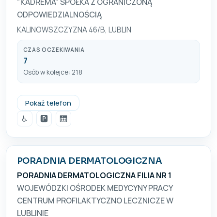
"KADREMA" SPÓŁKA Z OGRANICZONĄ
ODPOWIEDZIALNOŚCIĄ
KALINOWSZCZYZNA 46/B, LUBLIN
CZAS OCZEKIWANIA
7
Osób w kolejce: 218
0817484816
Pokaż telefon
♿
🅿️
🛗
PORADNIA DERMATOLOGICZNA
PORADNIA DERMATOLOGICZNA FILIA NR 1
WOJEWÓDZKI OŚRODEK MEDYCYNY PRACY
CENTRUM PROFILAKTYCZNO LECZNICZE W
LUBLINIE