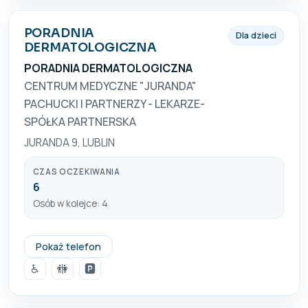
PORADNIA
Dla dzieci
DERMATOLOGICZNA
PORADNIA DERMATOLOGICZNA
CENTRUM MEDYCZNE "JURANDA"
PACHUCKI I PARTNERZY - LEKARZE-
SPÓŁKA PARTNERSKA
JURANDA 9, LUBLIN
CZAS OCZEKIWANIA
6
Osób w kolejce: 4
081-525-10-15; 81-525-95-21
Pokaż telefon
♿
🚻
🅿️