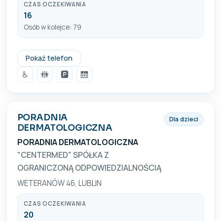
CZAS OCZEKIWANIA
16
Osób w kolejce: 79
81 7105660
Pokaż telefon
♿
🚻
🅿️
🛗
PORADNIA
Dla dzieci
DERMATOLOGICZNA
PORADNIA DERMATOLOGICZNA
"CENTERMED" SPÓŁKA Z
OGRANICZONĄ ODPOWIEDZIALNOŚCIĄ
WETERANÓW 46, LUBLIN
CZAS OCZEKIWANIA
20