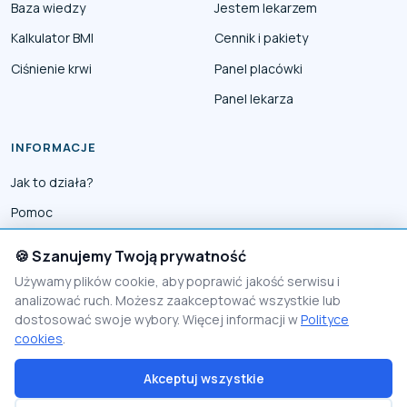
Baza wiedzy
Jestem lekarzem
Kalkulator BMI
Cennik i pakiety
Ciśnienie krwi
Panel placówki
Panel lekarza
INFORMACJE
Jak to działa?
Pomoc
Współpraca
🍪 Szanujemy Twoją prywatność
Reklama
Używamy plików cookie, aby poprawić jakość serwisu i
analizować ruch. Możesz zaakceptować wszystkie lub
Polityka prywatności
dostosować swoje wybory. Więcej informacji w
Polityce
Polityka Cookies
cookies
.
Akceptuj wszystkie
© 2026 PomocnikMedyczny