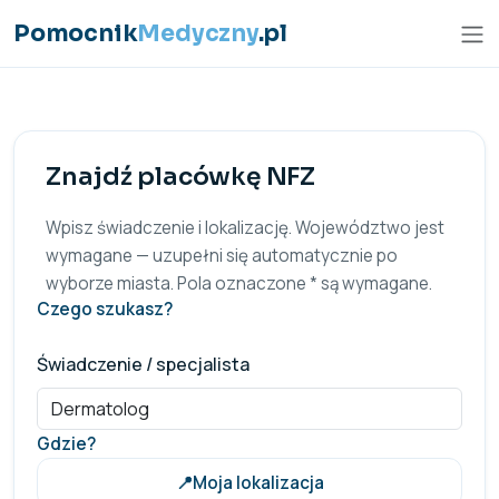
Przejdź do treści
Pomocnik
Medyczny
.pl
Znajdź placówkę NFZ
Wpisz świadczenie i lokalizację. Województwo jest
wymagane — uzupełni się automatycznie po
wyborze miasta. Pola oznaczone * są wymagane.
Czego szukasz?
Świadczenie / specjalista
Gdzie?
📍
Moja lokalizacja