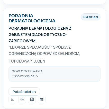
PORADNIA
Dla dzieci
DERMATOLOGICZNA
PORADNIA DERMATOLOGICZNA Z
GABINETEM DIAGNOSTYCZNO-
ZABIEGOWYM
"LEKARZE SPECJALIŚCI" SPÓŁKA Z
OGRANICZONĄ ODPOWIEDZIALNOŚCIĄ
TOPOLOWA 7, LUBLIN
CZAS OCZEKIWANIA
Osób w kolejce: 5
+48 81 745 22 33
Pokaż telefon
♿
🚻
🅿️
🛗