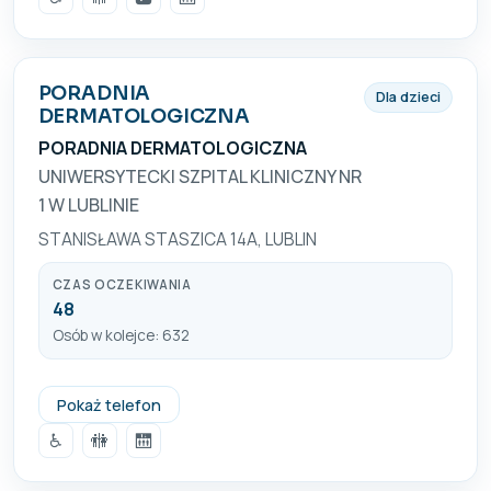
PORADNIA
Dla dzieci
DERMATOLOGICZNA
PORADNIA DERMATOLOGICZNA
UNIWERSYTECKI SZPITAL KLINICZNY NR
1 W LUBLINIE
STANISŁAWA STASZICA 14A, LUBLIN
CZAS OCZEKIWANIA
48
Osób w kolejce: 632
+48 81 534 96 59
Pokaż telefon
♿
🚻
🛗