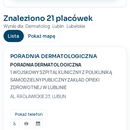
Znaleziono 21 placówek
Wyniki dla: Dermatolog · Lublin · Lubelskie
Lista
Pokaż mapę
PORADNIA DERMATOLOGICZNA
PORADNIA DERMATOLOGICZNA
1 WOJSKOWY SZPITAL KLINICZNY Z POLIKLINIKĄ
SAMODZIELNY PUBLICZNY ZAKŁAD OPIEKI
ZDROWOTNEJ W LUBLINIE
AL. RACŁAWICKIE 23, LUBLIN
+48 81 473 65 80
Pokaż telefon
♿
🚻
🛗