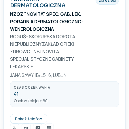
Dla dzieci
DERMATOLOGICZNA
NZOZ "NOVITA" SPEC. GAB. LEK.
PORADNIA DERMATOLOGICZNO-
WENEROLOGICZNA
ROGUŚ- SKORUPSKA DOROTA
NIEPUBLICZNY ZAKŁAD OPIEKI
ZDROWOTNEJ NOVITA
SPECJALISTYCZNE GABINETY
LEKARSKIE
JANA SAWY 1B/L 5 I 6, LUBLIN
CZAS OCZEKIWANIA
41
Osób w kolejce: 60
(81) 4761807
Pokaż telefon
♿
🚻
🅿️
🛗