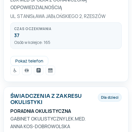
ODPOWIEDZIALNOŚCIĄ
UL. STANISŁAWA JABŁOŃSKIEGO 2, RZESZÓW
CZAS OCZEKIWANIA
37
Osób w kolejce: 165
+48 17 852 61 58
Pokaż telefon
♿
🚻
🅿️
🛗
ŚWIADCZENIA Z ZAKRESU
Dla dzieci
OKULISTYKI
PORADNIA OKULISTYCZNA
GABINET OKULISTYCZNY LEK.MED.
ANNA KOS-DOBROWOLSKA