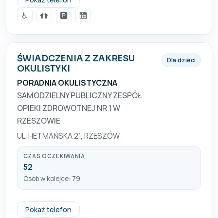
♿
🚻
🅿️
🛗
ŚWIADCZENIA Z ZAKRESU
Dla dzieci
OKULISTYKI
PORADNIA OKULISTYCZNA
SAMODZIELNY PUBLICZNY ZESPÓŁ
OPIEKI ZDROWOTNEJ NR 1 W
RZESZOWIE
UL. HETMAŃSKA 21, RZESZÓW
CZAS OCZEKIWANIA
52
Osób w kolejce: 79
+48 17 223 15 00
Pokaż telefon