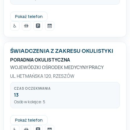
+48 17 861 10 31
Pokaż telefon
♿
🚻
🅿️
🛗
ŚWIADCZENIA Z ZAKRESU OKULISTYKI
PORADNIA OKULISTYCZNA
WOJEWÓDZKI OŚRODEK MEDYCYNY PRACY
UL. HETMAŃSKA 120, RZESZÓW
CZAS OCZEKIWANIA
13
Osób w kolejce: 5
+48 17 854 64 09; +48 17 854 67 43
Pokaż telefon
♿
🚻
🅿️
🛗