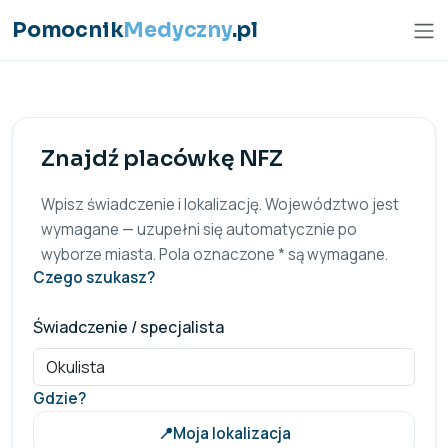
Przejdź do treści
Pomocnik
Medyczny
.pl
Znajdź placówkę NFZ
Wpisz świadczenie i lokalizację. Województwo jest
wymagane — uzupełni się automatycznie po
wyborze miasta. Pola oznaczone * są wymagane.
Czego szukasz?
Świadczenie / specjalista
Gdzie?
📍
Moja lokalizacja