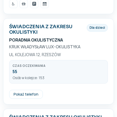
♿
🚻
🅿️
🛗
ŚWIADCZENIA Z ZAKRESU
Dla dzieci
OKULISTYKI
PORADNIA OKULISTYCZNA
KRUK WŁADYSŁAW LUX-OKULISTYKA
UL. KOLEJOWA 12, RZESZÓW
CZAS OCZEKIWANIA
55
Osób w kolejce: 153
+48 17 852 11 00
Pokaż telefon