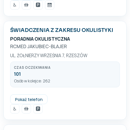
♿
🚻
🅿️
🛗
ŚWIADCZENIA Z ZAKRESU OKULISTYKI
PORADNIA OKULISTYCZNA
RCMED JAKUBIEC-BLAJER
UL. ŻOŁNIERZY WRZEŚNIA 7, RZESZÓW
CZAS OCZEKIWANIA
101
Osób w kolejce: 262
+48 17 852 79 83
Pokaż telefon
♿
🚻
🅿️