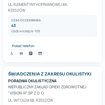
UL. KLEMENTYNY HOFFMANOWEJ 8A,
RZESZÓW
CZAS OCZEKIWANIA
43
Osób w kolejce: 109
+48 17 223 15 00
Pokaż telefon
♿
🚻
🅿️
🛗
ŚWIADCZENIA Z ZAKRESU OKULISTYKI
PORADNIA OKULISTYCZNA
NIEPUBLICZNY ZAKŁAD OPIEKI ZDROWOTNEJ
"VISION-R" SP. Z O. O.
UL. WITOLDA 6B, RZESZÓW