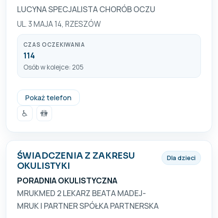
LUCYNA SPECJALISTA CHORÓB OCZU
UL. 3 MAJA 14, RZESZÓW
CZAS OCZEKIWANIA
114
Osób w kolejce: 205
+48 17 852 89 33
Pokaż telefon
♿
🚻
ŚWIADCZENIA Z ZAKRESU
Dla dzieci
OKULISTYKI
PORADNIA OKULISTYCZNA
MRUKMED 2 LEKARZ BEATA MADEJ-
MRUK I PARTNER SPÓŁKA PARTNERSKA