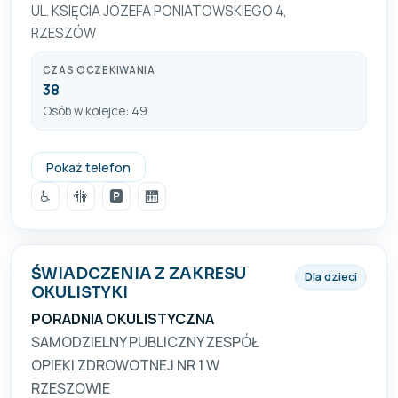
UL. KSIĘCIA JÓZEFA PONIATOWSKIEGO 4,
RZESZÓW
CZAS OCZEKIWANIA
38
Osób w kolejce: 49
+48 570 389 329
Pokaż telefon
♿
🚻
🅿️
🛗
ŚWIADCZENIA Z ZAKRESU
Dla dzieci
OKULISTYKI
PORADNIA OKULISTYCZNA
SAMODZIELNY PUBLICZNY ZESPÓŁ
OPIEKI ZDROWOTNEJ NR 1 W
RZESZOWIE