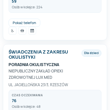
59
Osób w kolejce: 224
+48 17 859 20 20
Pokaż telefon
♿
🚻
🛗
ŚWIADCZENIA Z ZAKRESU
Dla dzieci
OKULISTYKI
PORADNIA OKULISTYCZNA
NIEPUBLICZNY ZAKŁAD OPIEKI
ZDROWOTNEJ LUX MED
UL. JAGIELLOŃSKA 23/3, RZESZÓW
CZAS OCZEKIWANIA
76
Osób w kolejce: 48