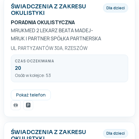
ŚWIADCZENIA Z ZAKRESU
Dla dzieci
OKULISTYKI
PORADNIA OKULISTYCZNA
MRUKMED 2 LEKARZ BEATA MADEJ-
MRUK I PARTNER SPÓŁKA PARTNERSKA
UL. PARTYZANTÓW 30A, RZESZÓW
CZAS OCZEKIWANIA
20
Osób w kolejce: 53
+48 17 860 26 55
Pokaż telefon
🚻
🅿️
ŚWIADCZENIA Z ZAKRESU
Dla dzieci
OKULISTYKI