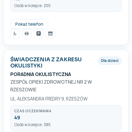
Osób w kolejce: 255
+48 17 223 15 00
Pokaż telefon
♿
🚻
🅿️
🛗
ŚWIADCZENIA Z ZAKRESU
Dla dzieci
OKULISTYKI
PORADNIA OKULISTYCZNA
ZESPÓŁ OPIEKI ZDROWOTNEJ NR 2 W
RZESZOWIE
UL. ALEKSANDRA FREDRY 9, RZESZÓW
CZAS OCZEKIWANIA
49
Osób w kolejce: 385