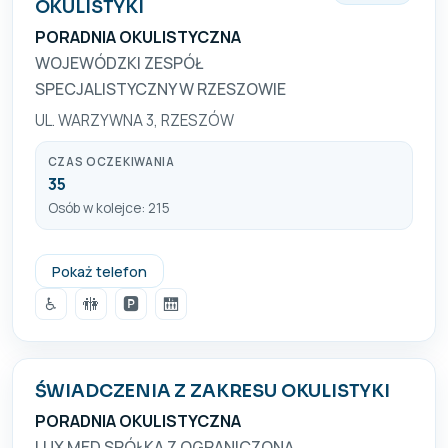
OKULISTYKI
PORADNIA OKULISTYCZNA
WOJEWÓDZKI ZESPÓŁ
SPECJALISTYCZNY W RZESZOWIE
UL. WARZYWNA 3, RZESZÓW
CZAS OCZEKIWANIA
35
Osób w kolejce: 215
+48 17 859 44 44
Pokaż telefon
♿
🚻
🅿️
🛗
ŚWIADCZENIA Z ZAKRESU OKULISTYKI
PORADNIA OKULISTYCZNA
LUX MED SPÓŁKA Z OGRANICZONĄ