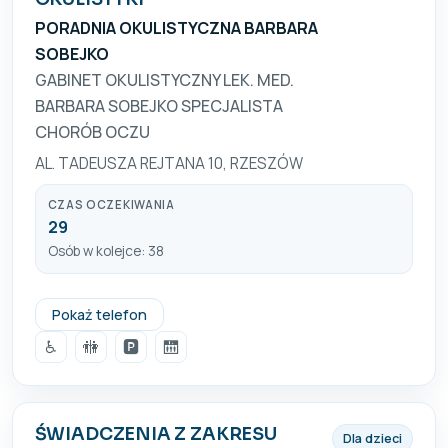
PORADNIA OKULISTYCZNA BARBARA
SOBEJKO
GABINET OKULISTYCZNY LEK. MED.
BARBARA SOBEJKO SPECJALISTA
CHORÓB OCZU
AL. TADEUSZA REJTANA 10, RZESZÓW
CZAS OCZEKIWANIA
29
Osób w kolejce: 38
+48 531 895 354
Pokaż telefon
♿
🚻
🅿️
🛗
ŚWIADCZENIA Z ZAKRESU
Dla dzieci