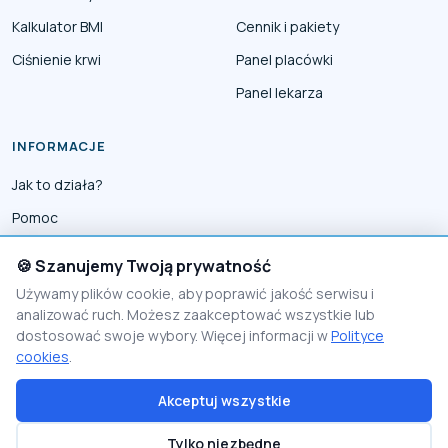
Kalkulator BMI
Cennik i pakiety
Ciśnienie krwi
Panel placówki
Panel lekarza
INFORMACJE
Jak to działa?
Pomoc
Współpraca
🍪 Szanujemy Twoją prywatność
Reklama
Używamy plików cookie, aby poprawić jakość serwisu i
analizować ruch. Możesz zaakceptować wszystkie lub
Polityka prywatności
dostosować swoje wybory. Więcej informacji w
Polityce
Polityka Cookies
cookies
.
Akceptuj wszystkie
© 2026 PomocnikMedyczny
Tylko niezbędne