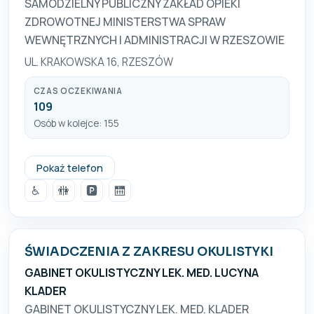
SAMODZIELNY PUBLICZNY ZAKŁAD OPIEKI
ZDROWOTNEJ MINISTERSTWA SPRAW
WEWNĘTRZNYCH I ADMINISTRACJI W RZESZOWIE
UL. KRAKOWSKA 16, RZESZÓW
CZAS OCZEKIWANIA
109
Osób w kolejce: 155
+48 17 864 33 47
Pokaż telefon
♿
🚻
🅿️
🛗
ŚWIADCZENIA Z ZAKRESU OKULISTYKI
GABINET OKULISTYCZNY LEK. MED. LUCYNA
KLADER
GABINET OKULISTYCZNY LEK. MED. KLADER