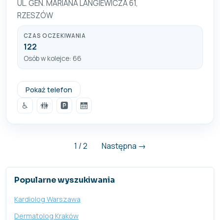
UL. GEN. MARIANA LANGIEWICZA 61,
RZESZÓW
CZAS OCZEKIWANIA
122
Osób w kolejce: 66
+48 17 853 07 28
Pokaż telefon
♿
🚻
🅿️
🛗
1 / 2
Następna →
Popularne wyszukiwania
Kardiolog Warszawa
Dermatolog Kraków