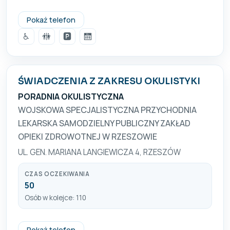
+48 17 861 36 00
Pokaż telefon
♿
🚻
🅿️
🛗
ŚWIADCZENIA Z ZAKRESU OKULISTYKI
PORADNIA OKULISTYCZNA
WOJSKOWA SPECJALISTYCZNA PRZYCHODNIA
LEKARSKA SAMODZIELNY PUBLICZNY ZAKŁAD
OPIEKI ZDROWOTNEJ W RZESZOWIE
UL. GEN. MARIANA LANGIEWICZA 4, RZESZÓW
CZAS OCZEKIWANIA
50
Osób w kolejce: 110
+48 261 155 909
Pokaż telefon