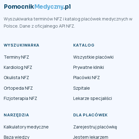
Pomocnik
Medyczny
.pl
Wyszukiwarka terminów NFZ i katalog placówek medycznych w
Polsce. Dane z oficjalnego API NFZ.
WYSZUKIWARKA
KATALOG
Terminy NFZ
Wszystkie placówki
Kardiolog NFZ
Prywatne kliniki
Okulista NFZ
Placówki NFZ
Ortopeda NFZ
Szpitale
Fizjoterapia NFZ
Lekarze specjaliści
NARZĘDZIA
DLA PLACÓWEK
Kalkulatory medyczne
Zarejestruj placówkę
Baza wiedzy
Jestem lekarzem