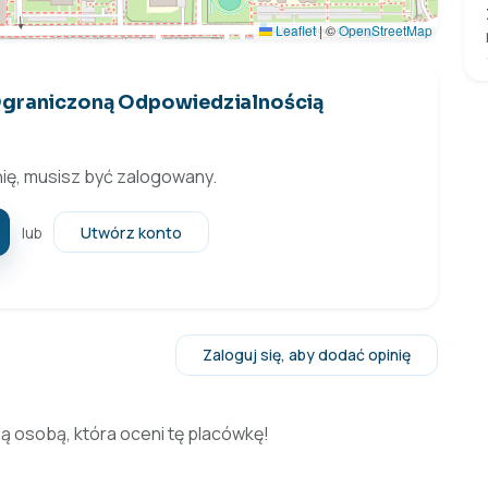
Leaflet
|
©
OpenStreetMap
 Ograniczoną Odpowiedzialnością
ię, musisz być zalogowany.
Utwórz konto
lub
Zaloguj się, aby dodać opinię
zą osobą, która oceni tę placówkę!