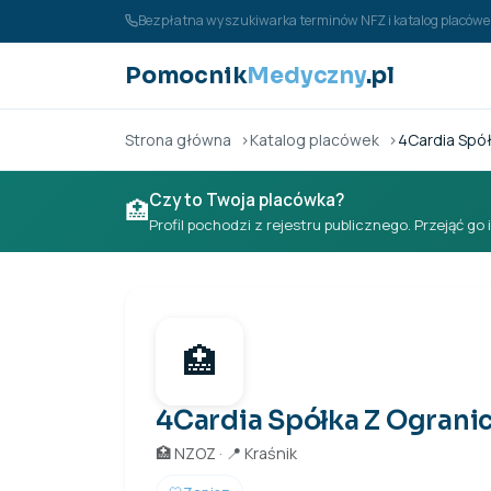
Przejdź do treści
Bezpłatna wyszukiwarka terminów NFZ i katalog placó
Pomocnik
Medyczny
.pl
Strona główna
Katalog placówek
4Cardia Spó
Czy to Twoja placówka?
🏥
Profil pochodzi z rejestru publicznego. Przejąć go 
🏥
4Cardia Spółka Z Ograni
🏥 NZOZ · 📍 Kraśnik