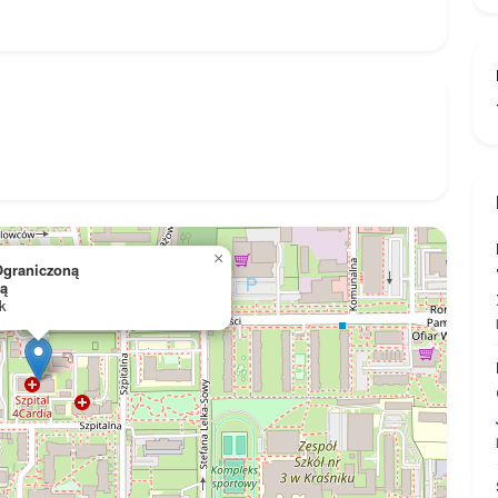
×
Ograniczoną
ią
k