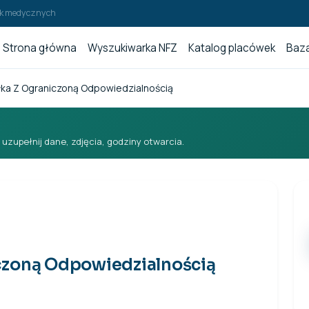
wek medycznych
Strona główna
Wyszukiwarka NFZ
Katalog placówek
Baza
łka Z Ograniczoną Odpowiedzialnością
i uzupełnij dane, zdjęcia, godziny otwarcia.
czoną Odpowiedzialnością