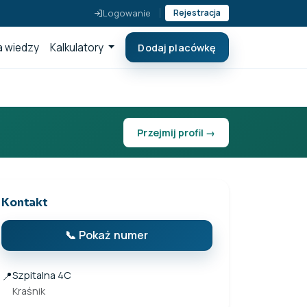
Logowanie
Rejestracja
 wiedzy
Kalkulatory
Dodaj placówkę
Przejmij profil →
Kontakt
📞 Pokaż numer
📍
Szpitalna 4C
Kraśnik