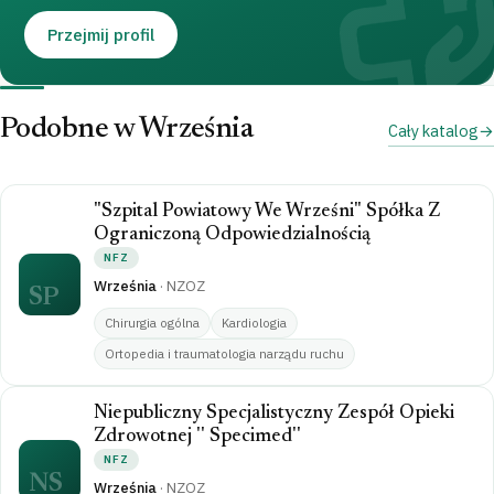
Przejmij profil
Podobne w Września
Cały katalog
"Szpital Powiatowy We Wrześni" Spółka Z
Ograniczoną Odpowiedzialnością
NFZ
Września
·
NZOZ
SP
Chirurgia ogólna
Kardiologia
Ortopedia i traumatologia narządu ruchu
Niepubliczny Specjalistyczny Zespół Opieki
Zdrowotnej '' Specimed''
NFZ
NS
Września
·
NZOZ