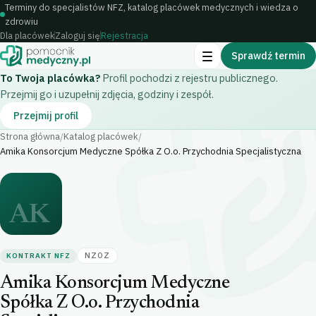
Terminy do specjalistów NFZ, katalog placówek medycznych i wiedza o
zdrowiu
Dla placówek
Zaloguj się
Rejestracja
Sprawdź termin
To Twoja placówka?
Profil pochodzi z rejestru publicznego.
Przejmij go i uzupełnij zdjęcia, godziny i zespół.
Przejmij profil
Strona główna
Katalog placówek
/
/
Amika Konsorcjum Medyczne Spółka Z O.o. Przychodnia Specjalistyczna
AK
NZOZ
KONTRAKT NFZ
Amika Konsorcjum Medyczne
Spółka Z O.o. Przychodnia