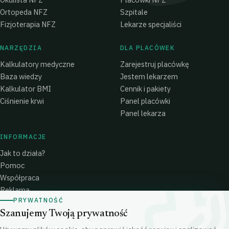
Ortopeda NFZ
Szpitale
Fizjoterapia NFZ
Lekarze specjaliści
NARZĘDZIA
DLA PLACÓWEK
Kalkulatory medyczne
Zarejestruj placówkę
Baza wiedzy
Jestem lekarzem
Kalkulator BMI
Cennik i pakiety
Ciśnienie krwi
Panel placówki
Panel lekarza
INFORMACJE
Jak to działa?
Pomoc
Współpraca
Reklama
PRYWATNOŚĆ
Polityka prywatności
Szanujemy Twoją prywatność
Polityka Cookies