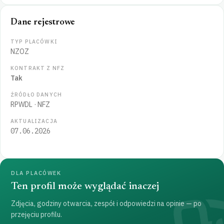
Dane rejestrowe
TYP PLACÓWKI
NZOZ
KONTRAKT Z NFZ
Tak
ŹRÓDŁO DANYCH
RPWDL
·
NFZ
AKTUALIZACJA
07.06.2026
DLA PLACÓWEK
Ten profil może wyglądać inaczej
Zdjęcia, godziny otwarcia, zespół i odpowiedzi na opinie — po
przejęciu profilu.