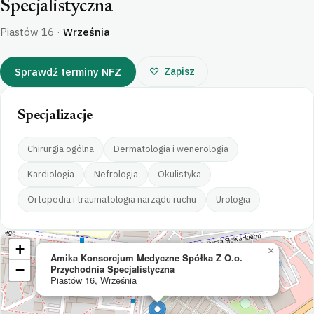
Specjalistyczna
Piastów 16
·
Września
Sprawdź terminy NFZ
Zapisz
Specjalizacje
Chirurgia ogólna
Dermatologia i wenerologia
Kardiologia
Nefrologia
Okulistyka
Ortopedia i traumatologia narządu ruchu
Urologia
+
×
Amika Konsorcjum Medyczne Spółka Z O.o.
−
Przychodnia Specjalistyczna
Piastów 16, Września