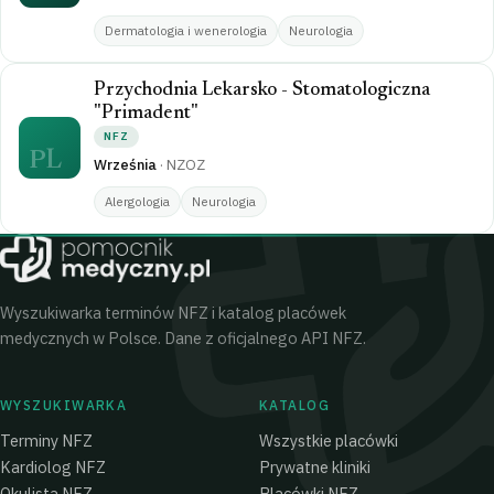
Dermatologia i wenerologia
Neurologia
Przychodnia Lekarsko - Stomatologiczna
"Primadent"
NFZ
PL
Września
·
NZOZ
Alergologia
Neurologia
Wyszukiwarka terminów NFZ i katalog placówek
medycznych w Polsce. Dane z oficjalnego API NFZ.
WYSZUKIWARKA
KATALOG
Terminy NFZ
Wszystkie placówki
Kardiolog NFZ
Prywatne kliniki
Okulista NFZ
Placówki NFZ