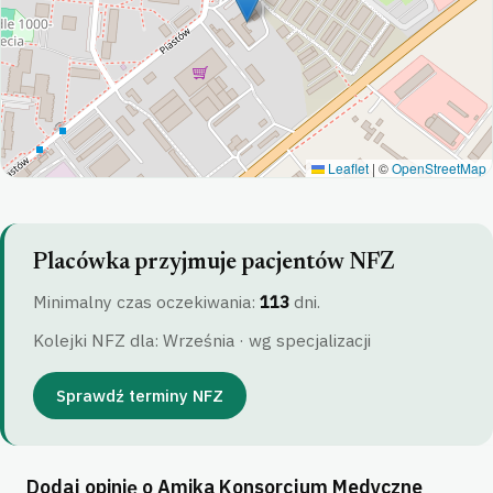
Leaflet
|
©
OpenStreetMap
Placówka przyjmuje pacjentów NFZ
Minimalny czas oczekiwania:
113
dni.
Kolejki NFZ dla: Września · wg specjalizacji
Sprawdź terminy NFZ
Dodaj opinię o Amika Konsorcjum Medyczne