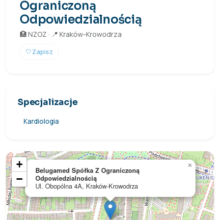
Ograniczoną
Odpowiedzialnością
🏥 NZOZ · 📍 Kraków-Krowodrza
🤍
Zapisz
Specjalizacje
Kardiologia
+
×
Belugamed Spółka Z Ograniczoną
−
Odpowiedzialnością
Ul. Obopólna 4A, Kraków-Krowodrza