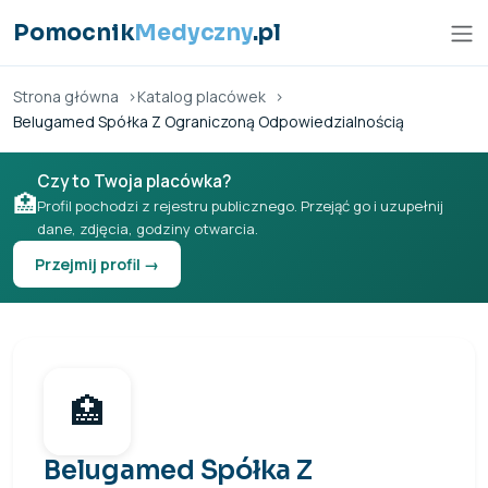
Przejdź do treści
Pomocnik
Medyczny
.pl
Strona główna
Katalog placówek
Belugamed Spółka Z Ograniczoną Odpowiedzialnością
Czy to Twoja placówka?
🏥
Profil pochodzi z rejestru publicznego. Przejąć go i uzupełnij
dane, zdjęcia, godziny otwarcia.
Przejmij profil →
🏥
Belugamed Spółka Z