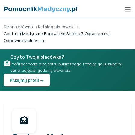
Przejdź do treści
Pomocnik
Medyczny
.pl
Strona główna
Katalog placówek
Centrum Medyczne Borowiczki Spółka Z Ograniczoną
Odpowiedzialnością
Czy to Twoja placówka?
🏥
Profil pochodzi z rejestru publicznego. Przejąć go i uzupełnij
dane, zdjęcia, godziny otwarcia.
Przejmij profil →
🏥