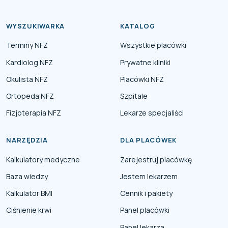
WYSZUKIWARKA
KATALOG
Terminy NFZ
Wszystkie placówki
Kardiolog NFZ
Prywatne kliniki
Okulista NFZ
Placówki NFZ
Ortopeda NFZ
Szpitale
Fizjoterapia NFZ
Lekarze specjaliści
NARZĘDZIA
DLA PLACÓWEK
Kalkulatory medyczne
Zarejestruj placówkę
Baza wiedzy
Jestem lekarzem
Kalkulator BMI
Cennik i pakiety
Ciśnienie krwi
Panel placówki
Panel lekarza