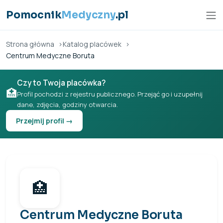
Przejdź do treści
Pomocnik
Medyczny
.pl
Strona główna
Katalog placówek
Centrum Medyczne Boruta
Czy to Twoja placówka?
🏥
Profil pochodzi z rejestru publicznego. Przejąć go i uzupełnij
dane, zdjęcia, godziny otwarcia.
Przejmij profil →
🏥
Centrum Medyczne Boruta