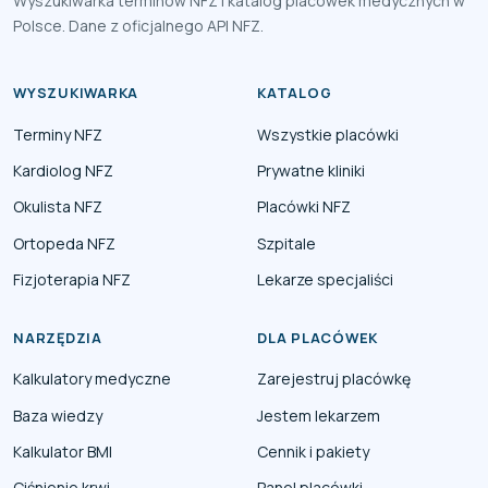
Wyszukiwarka terminów NFZ i katalog placówek medycznych w
Polsce. Dane z oficjalnego API NFZ.
WYSZUKIWARKA
KATALOG
Terminy NFZ
Wszystkie placówki
Kardiolog NFZ
Prywatne kliniki
Okulista NFZ
Placówki NFZ
Ortopeda NFZ
Szpitale
Fizjoterapia NFZ
Lekarze specjaliści
NARZĘDZIA
DLA PLACÓWEK
Kalkulatory medyczne
Zarejestruj placówkę
Baza wiedzy
Jestem lekarzem
Kalkulator BMI
Cennik i pakiety
Ciśnienie krwi
Panel placówki