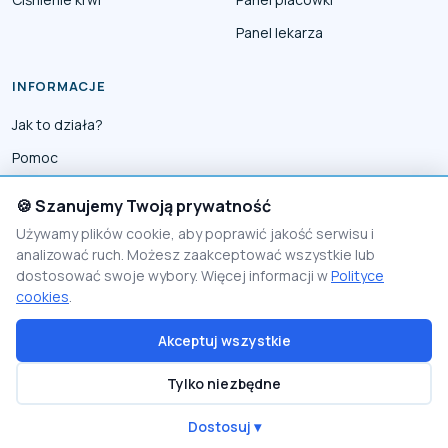
Panel lekarza
INFORMACJE
Jak to działa?
Pomoc
Współpraca
🍪 Szanujemy Twoją prywatność
Reklama
Używamy plików cookie, aby poprawić jakość serwisu i
analizować ruch. Możesz zaakceptować wszystkie lub
Polityka prywatności
dostosować swoje wybory. Więcej informacji w
Polityce
Polityka Cookies
cookies
.
Akceptuj wszystkie
© 2026 PomocnikMedyczny
Tylko niezbędne
Proudly made by
Visio Lab - rozwiązania e-commerce
Polityka prywatności
Polityka cookies
Regulamin
Jak to działa?
Dostosuj ▾
Dane z publicznego API
api.nfz.gov.pl