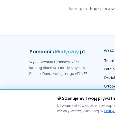
Brak opinii. Bądź pierws
WYSZ
Pomocnik
Medyczny
.pl
Termi
Wyszukiwarka terminów NFZ i
katalog placówek medycznych w
Kardio
Polsce. Dane z oficjalnego API NFZ.
Okulis
Ortop
Fizjot
🍪 Szanujemy Twoją prywat
Używamy plików cookie, aby popr
wybory. Więcej informacji w
Polity