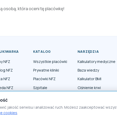
zą osobą, która oceni tę placówkę!
UKIWARKA
KATALOG
NARZĘDZIA
ny NFZ
Wszystkie placówki
Kalkulatory medyczne
log NFZ
Prywatne kliniki
Baza wiedzy
ta NFZ
Placówki NFZ
Kalkulator BMI
eda NFZ
Szpitale
Ciśnienie krwi
erapia NFZ
Lekarze specjaliści
ność
awić jakość serwisu i analizować ruch. Możesz zaakceptować wszy
ce cookies
.