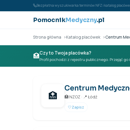
Przejdź do treści
Bezpłatna wyszukiwarka terminów NFZ i katalog placó
Pomocnik
Medyczny
.pl
Strona główna
Katalog placówek
Centrum Med
Czy to Twoja placówka?
🏥
Profil pochodzi z rejestru publicznego. Przejąć go 
Centrum Medyczn
🏥
🏥 NZOZ · 📍 Łódź
🤍
Zapisz