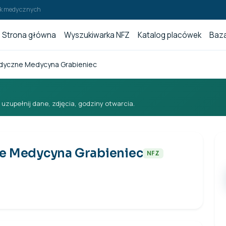
wek medycznych
Strona główna
Wyszukiwarka NFZ
Katalog placówek
Baza
yczne Medycyna Grabieniec
i uzupełnij dane, zdjęcia, godziny otwarcia.
e Medycyna Grabieniec
NFZ