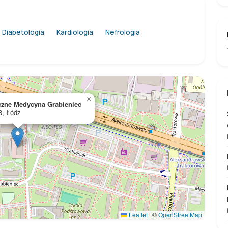
Diabetologia
Kardiologia
Nefrologia
×
zne Medycyna Grabieniec
3, Łódź
Leaflet
|
©
OpenStreetMap