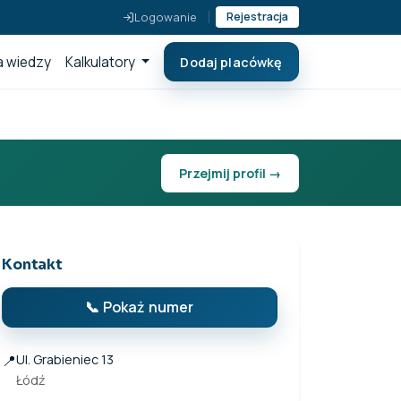
Logowanie
Rejestracja
 wiedzy
Kalkulatory
Dodaj placówkę
Przejmij profil →
Kontakt
📞 Pokaż numer
📍
Ul. Grabieniec 13
Łódź