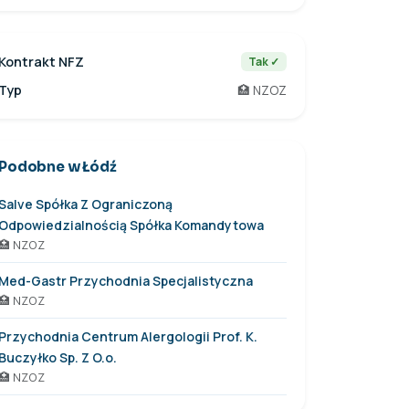
Kontrakt NFZ
Tak ✓
Typ
🏥 NZOZ
Podobne w Łódź
Salve Spółka Z Ograniczoną
Odpowiedzialnością Spółka Komandytowa
🏥 NZOZ
Med-Gastr Przychodnia Specjalistyczna
🏥 NZOZ
Przychodnia Centrum Alergologii Prof. K.
Buczyłko Sp. Z O.o.
🏥 NZOZ