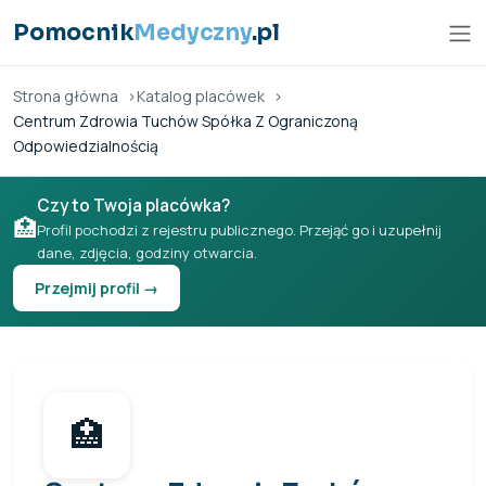
Przejdź do treści
Pomocnik
Medyczny
.pl
Strona główna
Katalog placówek
Centrum Zdrowia Tuchów Spółka Z Ograniczoną
Odpowiedzialnością
Czy to Twoja placówka?
🏥
Profil pochodzi z rejestru publicznego. Przejąć go i uzupełnij
dane, zdjęcia, godziny otwarcia.
Przejmij profil →
🏥