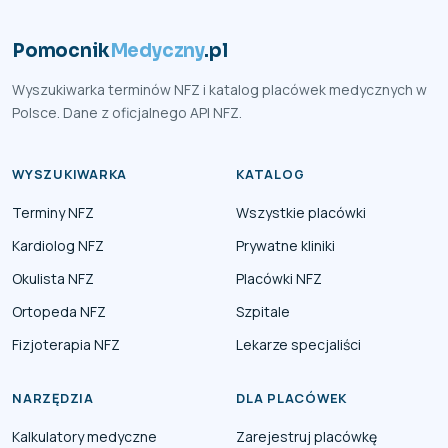
Pomocnik
Medyczny
.pl
Wyszukiwarka terminów NFZ i katalog placówek medycznych w
Polsce. Dane z oficjalnego API NFZ.
WYSZUKIWARKA
KATALOG
Terminy NFZ
Wszystkie placówki
Kardiolog NFZ
Prywatne kliniki
Okulista NFZ
Placówki NFZ
Ortopeda NFZ
Szpitale
Fizjoterapia NFZ
Lekarze specjaliści
NARZĘDZIA
DLA PLACÓWEK
Kalkulatory medyczne
Zarejestruj placówkę