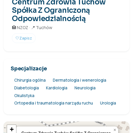
Centrum Zdrowia Tuchów
Spółka Z Ograniczoną
Odpowiedzialnością
🏥 NZOZ · 📍 Tuchów
🤍
Zapisz
Specjalizacje
Chirurgia ogólna
Dermatologia i wenerologia
Diabetologia
Kardiologia
Neurologia
Okulistyka
Ortopedia i traumatologia narządu ruchu
Urologia
+
×
Centrum Zdrowia Tuchów Spółka Z Ograniczoną