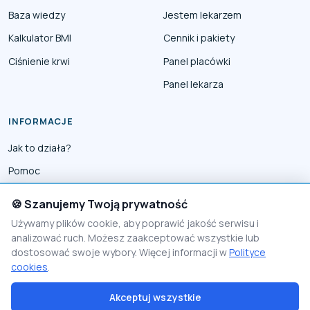
Baza wiedzy
Jestem lekarzem
Kalkulator BMI
Cennik i pakiety
Ciśnienie krwi
Panel placówki
Panel lekarza
INFORMACJE
Jak to działa?
Pomoc
Współpraca
🍪 Szanujemy Twoją prywatność
Reklama
Używamy plików cookie, aby poprawić jakość serwisu i
analizować ruch. Możesz zaakceptować wszystkie lub
Polityka prywatności
dostosować swoje wybory. Więcej informacji w
Polityce
Polityka Cookies
cookies
.
Akceptuj wszystkie