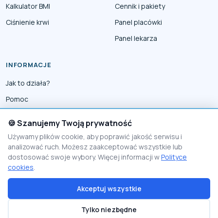
Kalkulator BMI
Cennik i pakiety
Ciśnienie krwi
Panel placówki
Panel lekarza
INFORMACJE
Jak to działa?
Pomoc
Współpraca
🍪 Szanujemy Twoją prywatność
Reklama
Używamy plików cookie, aby poprawić jakość serwisu i
analizować ruch. Możesz zaakceptować wszystkie lub
Polityka prywatności
dostosować swoje wybory. Więcej informacji w
Polityce
Polityka Cookies
cookies
.
Akceptuj wszystkie
© 2026 PomocnikMedyczny
Tylko niezbędne
Proudly made by
Visio Lab - rozwiązania e-commerce