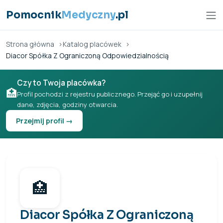
Przejdź do treści
Pomocnik
Medyczny
.pl
Strona główna
Katalog placówek
Diacor Spółka Z Ograniczoną Odpowiedzialnością
Czy to Twoja placówka?
🏥
Profil pochodzi z rejestru publicznego. Przejąć go i uzupełnij
dane, zdjęcia, godziny otwarcia.
Przejmij profil →
🏥
Diacor Spółka Z Ograniczoną