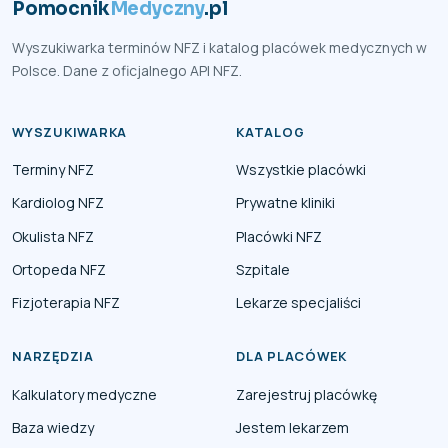
Pomocnik
Medyczny
.pl
Wyszukiwarka terminów NFZ i katalog placówek medycznych w
Polsce. Dane z oficjalnego API NFZ.
WYSZUKIWARKA
KATALOG
Terminy NFZ
Wszystkie placówki
Kardiolog NFZ
Prywatne kliniki
Okulista NFZ
Placówki NFZ
Ortopeda NFZ
Szpitale
Fizjoterapia NFZ
Lekarze specjaliści
NARZĘDZIA
DLA PLACÓWEK
Kalkulatory medyczne
Zarejestruj placówkę
Baza wiedzy
Jestem lekarzem