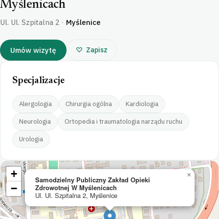
Myślenicach
Ul. Ul. Szpitalna 2
·
Myślenice
Umów wizytę
Zapisz
Specjalizacje
Alergologia
Chirurgia ogólna
Kardiologia
Neurologia
Ortopedia i traumatologia narządu ruchu
Urologia
+
×
Samodzielny Publiczny Zakład Opieki
−
Zdrowotnej W Myślenicach
Ul. Ul. Szpitalna 2, Myślenice