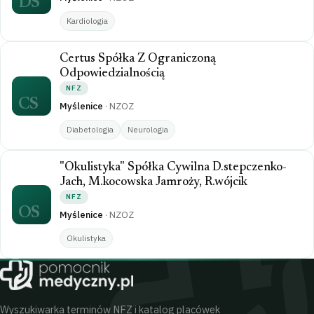
DS
Kardiologia
Certus Spółka Z Ograniczoną
Odpowiedzialnością
NFZ
CS
Myślenice
·
NZOZ
Diabetologia
Neurologia
"Okulistyka" Spółka Cywilna D.stepczenko-
Jach, M.kocowska Jamroży, R.wójcik
NFZ
OS
Myślenice
·
NZOZ
Okulistyka
Wyszukiwarka terminów NFZ i katalog placówek