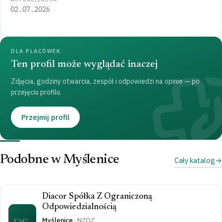
02.07.2026
DLA PLACÓWEK
Ten profil może wyglądać inaczej
Zdjęcia, godziny otwarcia, zespół i odpowiedzi na opinie — po
przejęciu profilu.
Przejmij profil
Podobne w Myślenice
Cały katalog
Diacor Spółka Z Ograniczoną
Odpowiedzialnością
Myślenice
·
NZOZ