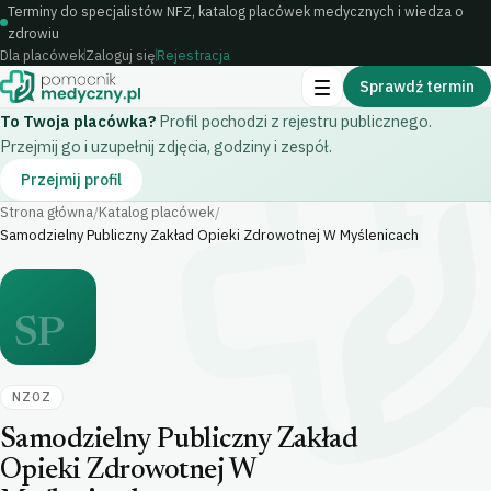
Terminy do specjalistów NFZ, katalog placówek medycznych i wiedza o
zdrowiu
Dla placówek
Zaloguj się
Rejestracja
Sprawdź termin
To Twoja placówka?
Profil pochodzi z rejestru publicznego.
Przejmij go i uzupełnij zdjęcia, godziny i zespół.
Przejmij profil
Strona główna
Katalog placówek
/
/
Samodzielny Publiczny Zakład Opieki Zdrowotnej W Myślenicach
SP
NZOZ
Samodzielny Publiczny Zakład
Opieki Zdrowotnej W