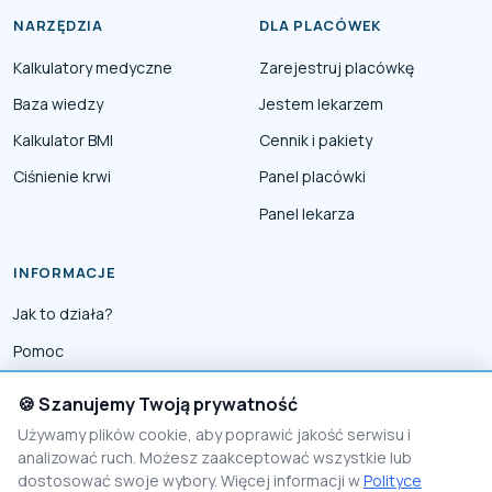
NARZĘDZIA
DLA PLACÓWEK
Kalkulatory medyczne
Zarejestruj placówkę
Baza wiedzy
Jestem lekarzem
Kalkulator BMI
Cennik i pakiety
Ciśnienie krwi
Panel placówki
Panel lekarza
INFORMACJE
Jak to działa?
Pomoc
Współpraca
🍪 Szanujemy Twoją prywatność
Reklama
Używamy plików cookie, aby poprawić jakość serwisu i
analizować ruch. Możesz zaakceptować wszystkie lub
Polityka prywatności
dostosować swoje wybory. Więcej informacji w
Polityce