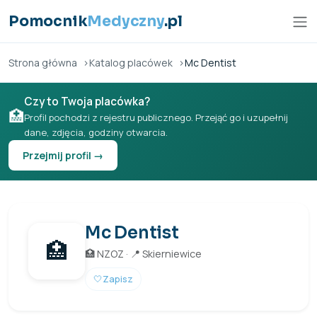
Przejdź do treści
Pomocnik
Medyczny
.pl
Strona główna
Katalog placówek
Mc Dentist
Czy to Twoja placówka?
🏥
Profil pochodzi z rejestru publicznego. Przejąć go i uzupełnij
dane, zdjęcia, godziny otwarcia.
Przejmij profil →
Mc Dentist
🏥
🏥 NZOZ · 📍 Skierniewice
🤍
Zapisz