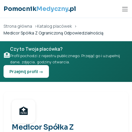
Przejdź do treści
Pomocnik
Medyczny
.pl
Strona główna
Katalog placówek
Medicor Spółka Z Ograniczoną Odpowiedzialnością
Czy to Twoja placówka?
🏥
Profil pochodzi z rejestru publicznego. Przejąć go i uzupełnij
dane, zdjęcia, godziny otwarcia.
Przejmij profil →
🏥
Medicor Spółka Z