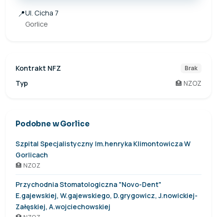
📍
Ul. Cicha 7
Gorlice
Kontrakt NFZ
Brak
Typ
🏥 NZOZ
Podobne w Gorlice
Szpital Specjalistyczny Im.henryka Klimontowicza W
Gorlicach
🏥 NZOZ
Przychodnia Stomatologiczna "Novo-Dent"
E.gajewskiej, W.gajewskiego, D.grygowicz, J.nowickiej-
Załęskiej, A.wojciechowskiej