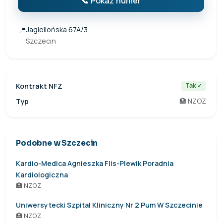
📞 Pokaż numer
📍
Jagiellońska 67A/3
Szczecin
Kontrakt NFZ
Tak ✓
Typ
🏥 NZOZ
Podobne w Szczecin
Kardio-Medica Agnieszka Flis-Plewik Poradnia
Kardiologiczna
🏥 NZOZ
Uniwersytecki Szpital Kliniczny Nr 2 Pum W Szczecinie
🏥 NZOZ