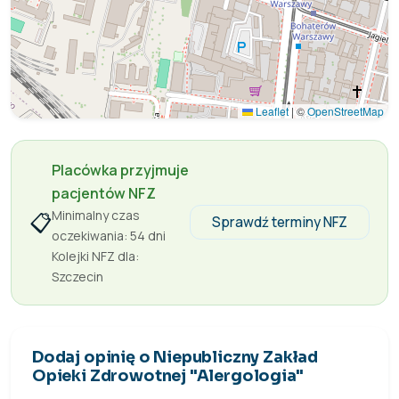
Leaflet
|
©
OpenStreetMap
Placówka przyjmuje
pacjentów NFZ
Minimalny czas
📋
Sprawdź terminy NFZ
oczekiwania: 54 dni
Kolejki NFZ dla:
Szczecin
Dodaj opinię o Niepubliczny Zakład
Opieki Zdrowotnej "Alergologia"