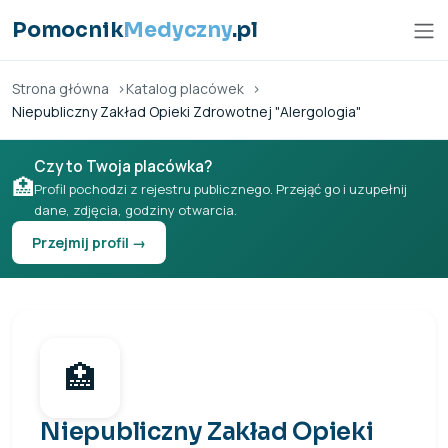
Przejdź do treści
Pomocnik
Medyczny
.pl
Strona główna
Katalog placówek
Niepubliczny Zakład Opieki Zdrowotnej "Alergologia"
Czy to Twoja placówka?
🏥
Profil pochodzi z rejestru publicznego. Przejąć go i uzupełnij
dane, zdjęcia, godziny otwarcia.
Przejmij profil →
🏥
Niepubliczny Zakład Opieki