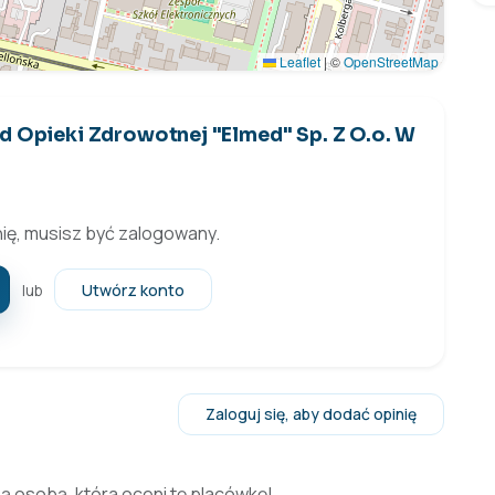
Leaflet
|
©
OpenStreetMap
ad Opieki Zdrowotnej "Elmed" Sp. Z O.o. W
ię, musisz być zalogowany.
Utwórz konto
lub
Zaloguj się, aby dodać opinię
zą osobą, która oceni tę placówkę!