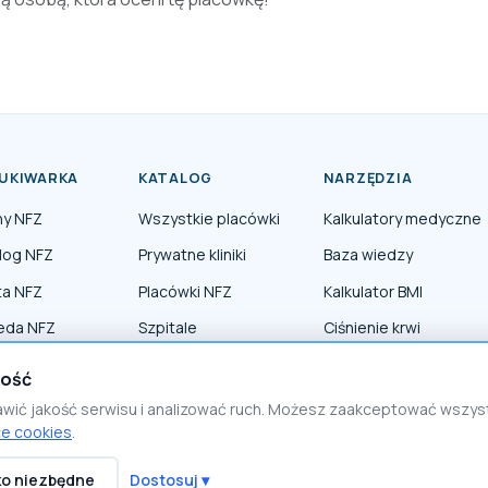
UKIWARKA
KATALOG
NARZĘDZIA
ny NFZ
Wszystkie placówki
Kalkulatory medyczne
log NFZ
Prywatne kliniki
Baza wiedzy
ta NFZ
Placówki NFZ
Kalkulator BMI
eda NFZ
Szpitale
Ciśnienie krwi
erapia NFZ
Lekarze specjaliści
ność
awić jakość serwisu i analizować ruch. Możesz zaakceptować wszy
ce cookies
.
ko niezbędne
Dostosuj ▾
Polityka prywatności
Polityka cookies
Regulamin