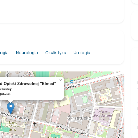
logia
Neurologia
Okulistyka
Urologia
×
ad Opieki Zdrowotnej "Elmed"
oszczy
goszcz