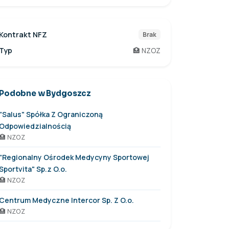
Kontrakt NFZ
Brak
Typ
🏥 NZOZ
Podobne w Bydgoszcz
"Salus" Spółka Z Ograniczoną
Odpowiedzialnością
🏥 NZOZ
"Regionalny Ośrodek Medycyny Sportowej
Sportvita" Sp.z O.o.
🏥 NZOZ
Centrum Medyczne Intercor Sp. Z O.o.
🏥 NZOZ