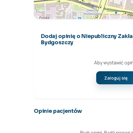
Dodaj opinię o Niepubliczny Zakł
Bydgoszczy
Aby wystawić opin
Zaloguj się
Opinie pacjentów
Brak opinii. Bądź pierws