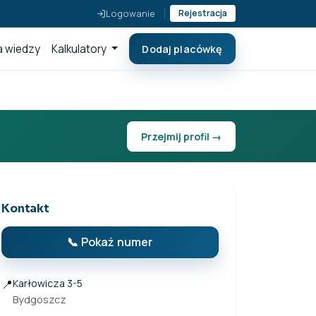
Logowanie
Rejestracja
 wiedzy
Kalkulatory
Dodaj placówkę
Przejmij profil →
Kontakt
📞 Pokaż numer
📍
Karłowicza 3-5
Bydgoszcz