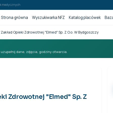
wek medycznych
Strona główna
Wyszukiwarka NFZ
Katalog placówek
Baza
 Zakład Opieki Zdrowotnej "Elmed" Sp. Z O.o. W Bydgoszczy
i uzupełnij dane, zdjęcia, godziny otwarcia.
ki Zdrowotnej "Elmed" Sp. Z