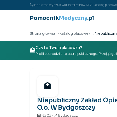
Przejdź do treści
Bezpłatna wyszukiwarka terminów NFZ i katalog placó
Pomocnik
Medyczny
.pl
Strona główna
Katalog placówek
Niepubliczny
Czy to Twoja placówka?
🏥
Profil pochodzi z rejestru publicznego. Przejąć go 
🏥
Niepubliczny Zakład Opie
O.o. W Bydgoszczy
🏥 NZOZ · 📍 Bydgoszcz