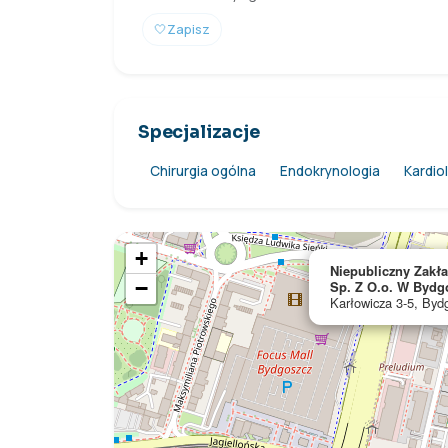
🤍
Zapisz
Specjalizacje
Chirurgia ogólna
Endokrynologia
Kardio
+
Niepubliczny Zakł
−
Sp. Z O.o. W Bydg
Karłowicza 3-5, Byd