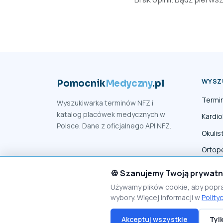
WYSZ
Pomocnik
Medyczny
.pl
Termi
Wyszukiwarka terminów NFZ i
katalog placówek medycznych w
Kardio
Polsce. Dane z oficjalnego API NFZ.
Okulis
Ortop
Fizjot
🍪 Szanujemy Twoją prywat
Używamy plików cookie, aby popr
wybory. Więcej informacji w
Polity
Akceptuj wszystkie
Tyl
© 2026 PomocnikMedyczny