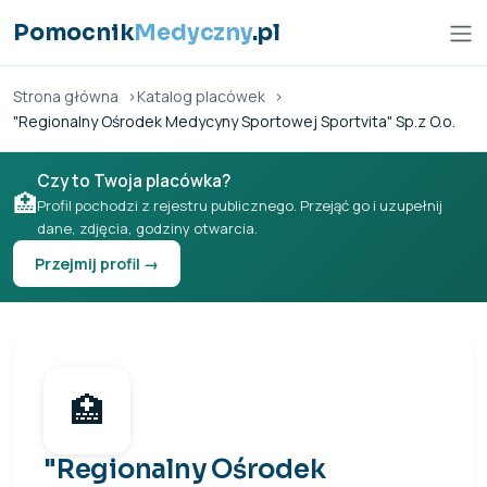
Przejdź do treści
Pomocnik
Medyczny
.pl
Strona główna
Katalog placówek
"Regionalny Ośrodek Medycyny Sportowej Sportvita" Sp.z O.o.
Czy to Twoja placówka?
🏥
Profil pochodzi z rejestru publicznego. Przejąć go i uzupełnij
dane, zdjęcia, godziny otwarcia.
Przejmij profil →
🏥
"Regionalny Ośrodek