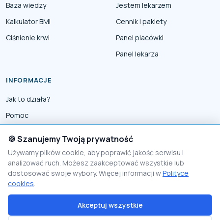
Baza wiedzy
Jestem lekarzem
Kalkulator BMI
Cennik i pakiety
Ciśnienie krwi
Panel placówki
Panel lekarza
INFORMACJE
Jak to działa?
Pomoc
Współpraca
🍪 Szanujemy Twoją prywatność
Reklama
Używamy plików cookie, aby poprawić jakość serwisu i
analizować ruch. Możesz zaakceptować wszystkie lub
Polityka prywatności
dostosować swoje wybory. Więcej informacji w
Polityce
Polityka Cookies
cookies
.
Akceptuj wszystkie
© 2026 PomocnikMedyczny