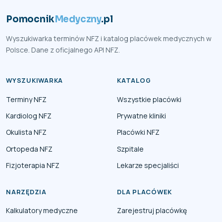
Pomocnik
Medyczny
.pl
Wyszukiwarka terminów NFZ i katalog placówek medycznych w
Polsce. Dane z oficjalnego API NFZ.
WYSZUKIWARKA
KATALOG
Terminy NFZ
Wszystkie placówki
Kardiolog NFZ
Prywatne kliniki
Okulista NFZ
Placówki NFZ
Ortopeda NFZ
Szpitale
Fizjoterapia NFZ
Lekarze specjaliści
NARZĘDZIA
DLA PLACÓWEK
Kalkulatory medyczne
Zarejestruj placówkę