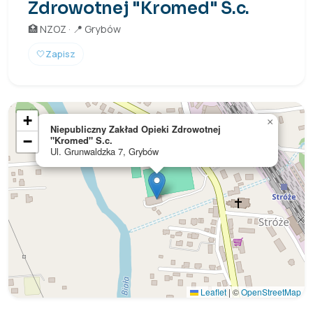
Zdrowotnej "Kromed" S.c.
🏥 NZOZ · 📍 Grybów
🤍
Zapisz
+
×
Niepubliczny Zakład Opieki Zdrowotnej
−
"Kromed" S.c.
Ul. Grunwaldzka 7, Grybów
Leaflet
|
©
OpenStreetMap