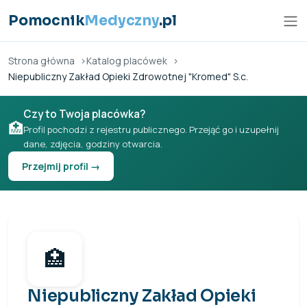
Przejdź do treści
Pomocnik
Medyczny
.pl
Strona główna
Katalog placówek
Niepubliczny Zakład Opieki Zdrowotnej "Kromed" S.c.
Czy to Twoja placówka?
🏥
Profil pochodzi z rejestru publicznego. Przejąć go i uzupełnij
dane, zdjęcia, godziny otwarcia.
Przejmij profil →
🏥
Niepubliczny Zakład Opieki