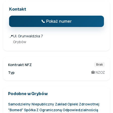
Kontakt
📞 Pokaż numer
📍
Ul. Grunwaldzka 7
Grybów
Kontrakt NFZ
Brak
Typ
🏥 NZOZ
Podobne w Grybów
Samodzielny Niepubliczny Zakład Opieki Zdrowotnej
"Bomed" Spółka Z Ograniczoną Odpowiedzialnością