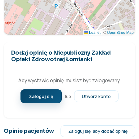
Leaflet
|
©
OpenStreetMap
Dodaj opinię o Niepubliczny Zakład
Opieki Zdrowotnej Łomianki
Aby wystawić opinię, musisz być zalogowany.
Zaloguj się
Utwórz konto
lub
Opinie pacjentów
Zaloguj się, aby dodać opinię