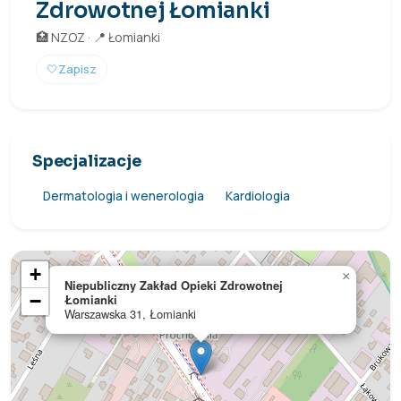
Zdrowotnej Łomianki
🏥 NZOZ · 📍 Łomianki
🤍
Zapisz
Specjalizacje
Dermatologia i wenerologia
Kardiologia
+
×
Niepubliczny Zakład Opieki Zdrowotnej
−
Łomianki
Warszawska 31, Łomianki