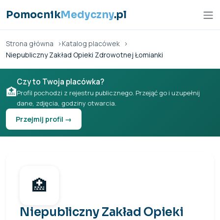
Przejdź do treści
Pomocnik
Medyczny
.pl
Strona główna
Katalog placówek
Niepubliczny Zakład Opieki Zdrowotnej Łomianki
Czy to Twoja placówka?
🏥
Profil pochodzi z rejestru publicznego. Przejąć go i uzupełnij
dane, zdjęcia, godziny otwarcia.
Przejmij profil →
🏥
Niepubliczny Zakład Opieki