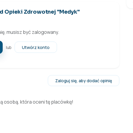
ad Opieki Zdrowotnej "Medyk"
ię, musisz być zalogowany.
Utwórz konto
lub
Zaloguj się, aby dodać opinię
zą osobą, która oceni tę placówkę!