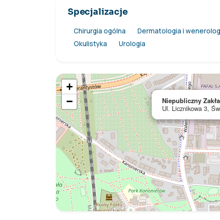
Specjalizacje
Chirurgia ogólna
Dermatologia i wenerolog
Okulistyka
Urologia
+
−
Niepubliczny Zakł
Ul. Licznikowa 3, Św