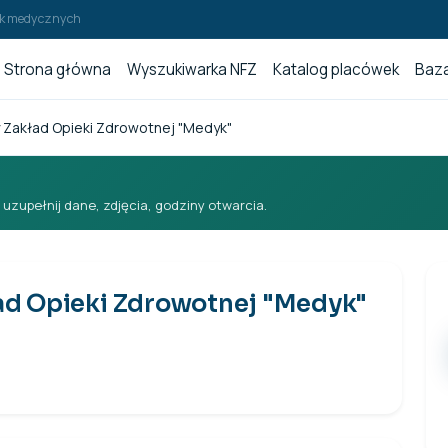
wek medycznych
Strona główna
Wyszukiwarka NFZ
Katalog placówek
Baza
 Zakład Opieki Zdrowotnej "Medyk"
i uzupełnij dane, zdjęcia, godziny otwarcia.
ad Opieki Zdrowotnej "Medyk"