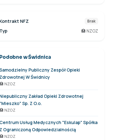
Kontrakt NFZ
Brak
Typ
🏥 NZOZ
Podobne w Świdnica
Samodzielny Publiczny Zespół Opieki
Zdrowotnej W Świdnicy
🏥 NZOZ
Niepubliczny Zakład Opieki Zdrowotnej
"Mieszko" Sp. Z O.o.
🏥 NZOZ
Centrum Usług Medycznych "Eskulap" Spółka
Z Ograniczoną Odpowiedzialnością
🏥 NZOZ