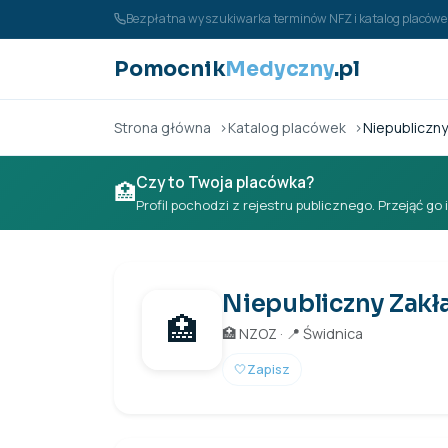
Przejdź do treści
Bezpłatna wyszukiwarka terminów NFZ i katalog placó
Pomocnik
Medyczny
.pl
Strona główna
Katalog placówek
Niepubliczny
Czy to Twoja placówka?
🏥
Profil pochodzi z rejestru publicznego. Przejąć go 
Niepubliczny Zakł
🏥
🏥 NZOZ · 📍 Świdnica
🤍
Zapisz