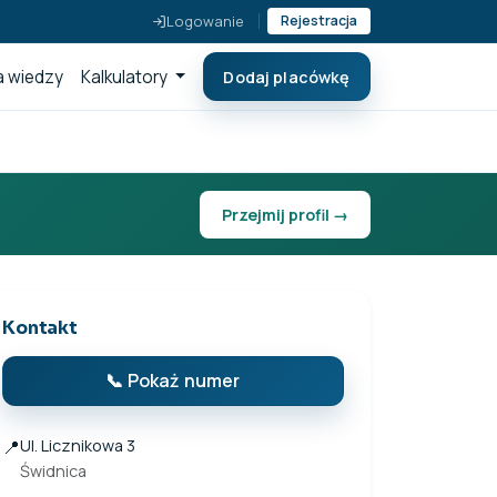
Logowanie
Rejestracja
 wiedzy
Kalkulatory
Dodaj placówkę
Przejmij profil →
Kontakt
📞 Pokaż numer
📍
Ul. Licznikowa 3
Świdnica