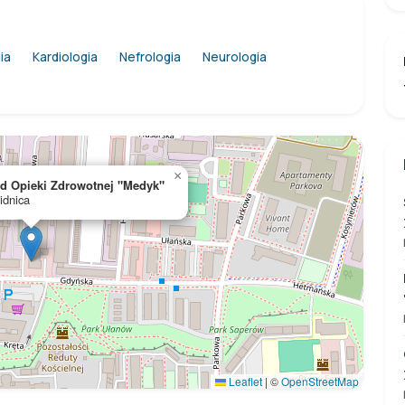
ia
Kardiologia
Nefrologia
Neurologia
×
ad Opieki Zdrowotnej "Medyk"
idnica
Leaflet
|
©
OpenStreetMap