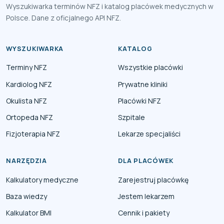
Wyszukiwarka terminów NFZ i katalog placówek medycznych w
Polsce. Dane z oficjalnego API NFZ.
WYSZUKIWARKA
KATALOG
Terminy NFZ
Wszystkie placówki
Kardiolog NFZ
Prywatne kliniki
Okulista NFZ
Placówki NFZ
Ortopeda NFZ
Szpitale
Fizjoterapia NFZ
Lekarze specjaliści
NARZĘDZIA
DLA PLACÓWEK
Kalkulatory medyczne
Zarejestruj placówkę
Baza wiedzy
Jestem lekarzem
Kalkulator BMI
Cennik i pakiety