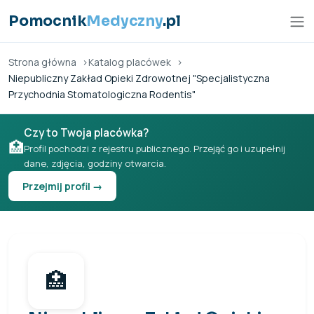
Przejdź do treści
Pomocnik
Medyczny
.pl
Strona główna
Katalog placówek
Niepubliczny Zakład Opieki Zdrowotnej "Specjalistyczna
Przychodnia Stomatologiczna Rodentis"
Czy to Twoja placówka?
🏥
Profil pochodzi z rejestru publicznego. Przejąć go i uzupełnij
dane, zdjęcia, godziny otwarcia.
Przejmij profil →
🏥