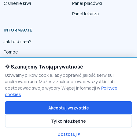
Ciśnienie krwi
Panel placówki
Panel lekarza
INFORMACJE
Jak to działa?
Pomoc
Współpraca
🍪 Szanujemy Twoją prywatność
Reklama
Używamy plików cookie, aby poprawić jakość serwisu i
analizować ruch. Możesz zaakceptować wszystkie lub
Polityka prywatności
dostosować swoje wybory. Więcej informacji w
Polityce
Polityka Cookies
cookies
.
Akceptuj wszystkie
© 2026 PomocnikMedyczny
Tylko niezbędne
Proudly made by
Visio Lab - rozwiązania e-commerce
Polityka prywatności
Polityka cookies
Regulamin
Jak to działa?
Dostosuj ▾