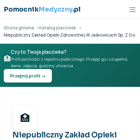
Przejdź do treści
Pomocnik
Medyczny
.pl
Strona główna
Katalog placówek
Niepubliczny Zakład Opieki Zdrowotnej W Jaśkowicach Sp. Z O.o.
Czy to Twoja placówka?
🏥
Profil pochodzi z rejestru publicznego. Przejąć go i uzupełnij
dane, zdjęcia, godziny otwarcia.
Przejmij profil →
🏥
Niepubliczny Zakład Opieki