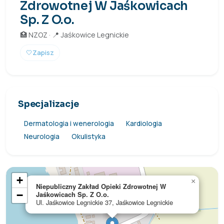
Zdrowotnej W Jaśkowicach
Sp. Z O.o.
🏥 NZOZ · 📍 Jaśkowice Legnickie
🤍
Zapisz
Specjalizacje
Dermatologia i wenerologia
Kardiologia
Neurologia
Okulistyka
+
×
Niepubliczny Zakład Opieki Zdrowotnej W
−
Jaśkowicach Sp. Z O.o.
Ul. Jaśkowice Legnickie 37, Jaśkowice Legnickie