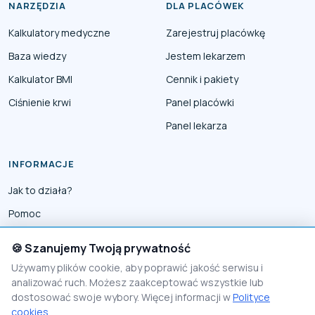
NARZĘDZIA
DLA PLACÓWEK
Kalkulatory medyczne
Zarejestruj placówkę
Baza wiedzy
Jestem lekarzem
Kalkulator BMI
Cennik i pakiety
Ciśnienie krwi
Panel placówki
Panel lekarza
INFORMACJE
Jak to działa?
Pomoc
Współpraca
🍪 Szanujemy Twoją prywatność
Reklama
Używamy plików cookie, aby poprawić jakość serwisu i
analizować ruch. Możesz zaakceptować wszystkie lub
Polityka prywatności
dostosować swoje wybory. Więcej informacji w
Polityce
Polityka Cookies
cookies
.