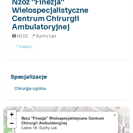
Nzoz ''Finezja''
Wielospecjalistyczne
Centrum Chirurgii
Ambulatoryjnej
🏥 NZOZ · 📍 Suchy Las
🤍
Zapisz
Specjalizacje
Chirurgia ogólna
+
×
Nzoz ''Finezja'' Wielospecjalistyczne Centrum
−
Chirurgii Ambulatoryjnej
Leśna 18, Suchy Las