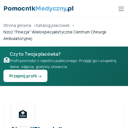
Przejdź do treści
Pomocnik
Medyczny
.pl
Strona główna
Katalog placówek
Nzoz ''Finezja'' Wielospecjalistyczne Centrum Chirurgii
Ambulatoryjnej
Czy to Twoja placówka?
🏥
Profil pochodzi z rejestru publicznego. Przejąć go i uzupełnij
dane, zdjęcia, godziny otwarcia.
Przejmij profil →
🏥