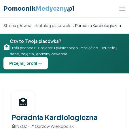
Przejdź do treści
Pomocnik
Medyczny
.pl
Strona główna
Katalog placówek
Poradnia Kardiologiczna
Czy to Twoja placówka?
🏥
Profil pochodzi z rejestru publicznego. Przejąć go i uzupełnij
dane, zdjęcia, godziny otwarcia.
Przejmij profil →
🏥
Poradnia Kardiologiczna
🏥 NZOZ · 📍 Gorzów Wielkopolski