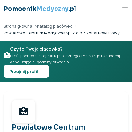
Przejdź do treści
Pomocnik
Medyczny
.pl
Strona główna
Katalog placówek
Powiatowe Centrum Medyczne Sp. Z.o.o. Szpital Powiatowy
Czy to Twoja placówka?
🏥
Profil pochodzi z rejestru publicznego. Przejąć go i uzupełnij
dane, zdjęcia, godziny otwarcia.
Przejmij profil →
🏥
Powiatowe Centrum