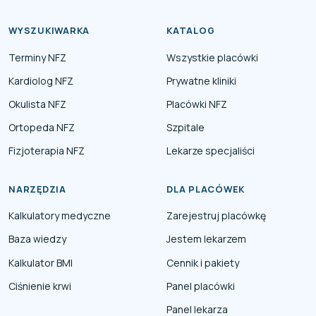
WYSZUKIWARKA
KATALOG
Terminy NFZ
Wszystkie placówki
Kardiolog NFZ
Prywatne kliniki
Okulista NFZ
Placówki NFZ
Ortopeda NFZ
Szpitale
Fizjoterapia NFZ
Lekarze specjaliści
NARZĘDZIA
DLA PLACÓWEK
Kalkulatory medyczne
Zarejestruj placówkę
Baza wiedzy
Jestem lekarzem
Kalkulator BMI
Cennik i pakiety
Ciśnienie krwi
Panel placówki
Panel lekarza