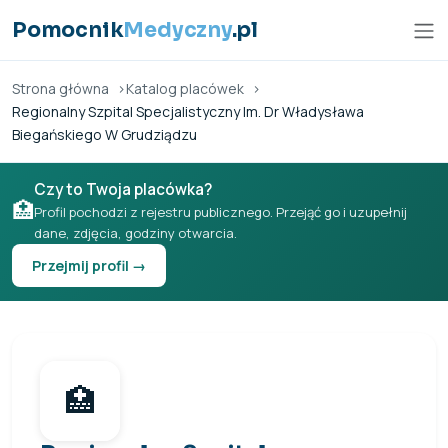
Przejdź do treści
Pomocnik
Medyczny
.pl
Strona główna
Katalog placówek
Regionalny Szpital Specjalistyczny Im. Dr Władysława
Biegańskiego W Grudziądzu
Czy to Twoja placówka?
🏥
Profil pochodzi z rejestru publicznego. Przejąć go i uzupełnij
dane, zdjęcia, godziny otwarcia.
Przejmij profil →
🏥