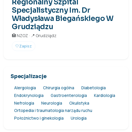
Regionalny Szpital
Specjalistyczny Im. Dr
Władysława Biegańskiego W
Grudziądzu
🏥 NZOZ · 📍 Grudziądz
🤍
Zapisz
Specjalizacje
Alergologia
Chirurgia ogólna
Diabetologia
Endokrynologia
Gastroenterologia
Kardiologia
Nefrologia
Neurologia
Okulistyka
Ortopedia i traumatologia narządu ruchu
Położnictwo i ginekologia
Urologia