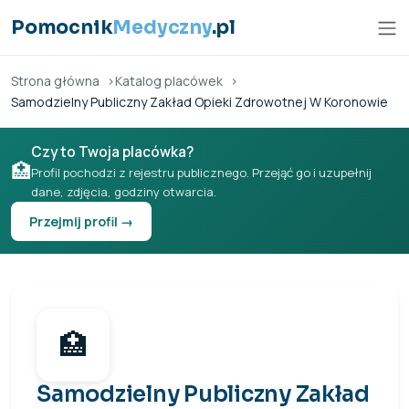
Przejdź do treści
Pomocnik
Medyczny
.pl
Strona główna
Katalog placówek
Samodzielny Publiczny Zakład Opieki Zdrowotnej W Koronowie
Czy to Twoja placówka?
🏥
Profil pochodzi z rejestru publicznego. Przejąć go i uzupełnij
dane, zdjęcia, godziny otwarcia.
Przejmij profil →
🏥
Samodzielny Publiczny Zakład