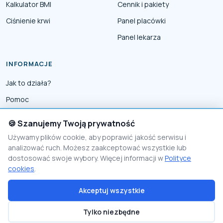
Kalkulator BMI
Cennik i pakiety
Ciśnienie krwi
Panel placówki
Panel lekarza
INFORMACJE
Jak to działa?
Pomoc
Współpraca
🍪 Szanujemy Twoją prywatność
Reklama
Używamy plików cookie, aby poprawić jakość serwisu i
analizować ruch. Możesz zaakceptować wszystkie lub
Polityka prywatności
dostosować swoje wybory. Więcej informacji w
Polityce
Polityka Cookies
cookies
.
Akceptuj wszystkie
© 2026 PomocnikMedyczny
Tylko niezbędne
Proudly made by
Visio Lab - rozwiązania e-commerce