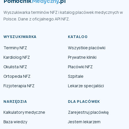
Pomocnik
Medyczny
.pl
Wyszukiwarka terminów NFZ i katalog placówek medycznych w
Polsce. Dane z oficjalnego API NFZ.
WYSZUKIWARKA
KATALOG
Terminy NFZ
Wszystkie placówki
Kardiolog NFZ
Prywatne kliniki
Okulista NFZ
Placówki NFZ
Ortopeda NFZ
Szpitale
Fizjoterapia NFZ
Lekarze specjaliści
NARZĘDZIA
DLA PLACÓWEK
Kalkulatory medyczne
Zarejestruj placówkę
Baza wiedzy
Jestem lekarzem