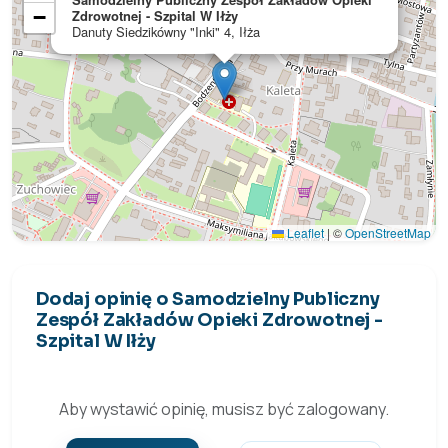
−
Zdrowotnej - Szpital W Iłży
Danuty Siedzikówny "Inki" 4, Iłża
Leaflet
|
©
OpenStreetMap
Dodaj opinię o Samodzielny Publiczny
Zespół Zakładów Opieki Zdrowotnej -
Szpital W Iłży
Aby wystawić opinię, musisz być zalogowany.