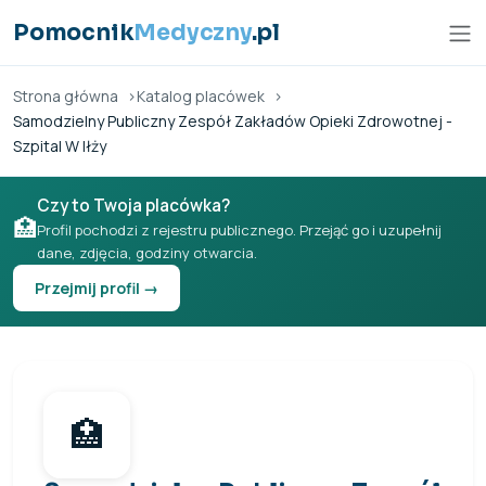
Przejdź do treści
Pomocnik
Medyczny
.pl
Strona główna
Katalog placówek
Samodzielny Publiczny Zespół Zakładów Opieki Zdrowotnej -
Szpital W Iłży
Czy to Twoja placówka?
🏥
Profil pochodzi z rejestru publicznego. Przejąć go i uzupełnij
dane, zdjęcia, godziny otwarcia.
Przejmij profil →
🏥