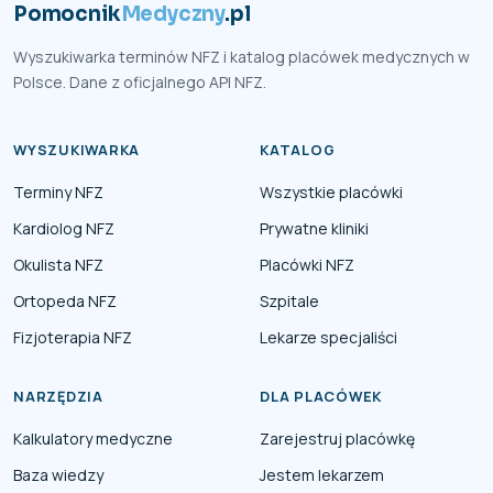
Pomocnik
Medyczny
.pl
Wyszukiwarka terminów NFZ i katalog placówek medycznych w
Polsce. Dane z oficjalnego API NFZ.
WYSZUKIWARKA
KATALOG
Terminy NFZ
Wszystkie placówki
Kardiolog NFZ
Prywatne kliniki
Okulista NFZ
Placówki NFZ
Ortopeda NFZ
Szpitale
Fizjoterapia NFZ
Lekarze specjaliści
NARZĘDZIA
DLA PLACÓWEK
Kalkulatory medyczne
Zarejestruj placówkę
Baza wiedzy
Jestem lekarzem