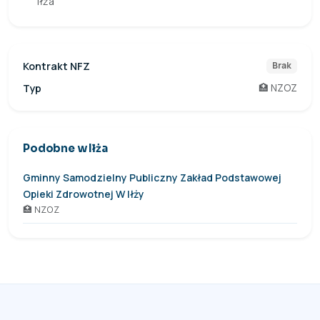
Iłża
Kontrakt NFZ
Brak
Typ
🏥 NZOZ
Podobne w Iłża
Gminny Samodzielny Publiczny Zakład Podstawowej
Opieki Zdrowotnej W Iłży
🏥 NZOZ