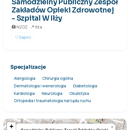
Samodzielny Publiczny Zespół
Zakładów Opieki Zdrowotnej
- Szpital W Iłży
🏥 NZOZ · 📍 Iłża
🤍
Zapisz
Specjalizacje
Alergologia
Chirurgia ogólna
Dermatologia i wenerologia
Diabetologia
Kardiologia
Neurologia
Okulistyka
Ortopedia i traumatologia narządu ruchu
+
×
Samodzielny Publiczny Zespół Zakładów Opieki