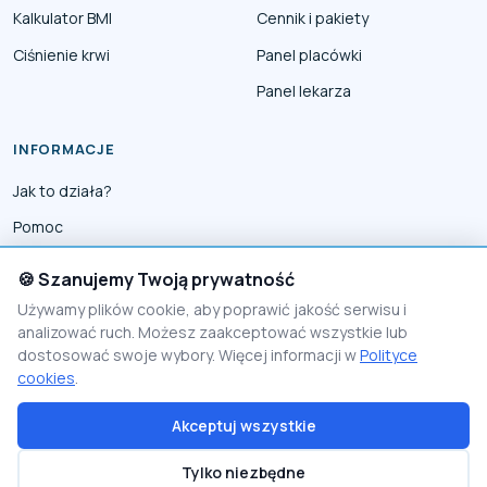
Kalkulator BMI
Cennik i pakiety
Ciśnienie krwi
Panel placówki
Panel lekarza
INFORMACJE
Jak to działa?
Pomoc
Współpraca
🍪 Szanujemy Twoją prywatność
Reklama
Używamy plików cookie, aby poprawić jakość serwisu i
analizować ruch. Możesz zaakceptować wszystkie lub
Polityka prywatności
dostosować swoje wybory. Więcej informacji w
Polityce
Polityka Cookies
cookies
.
Akceptuj wszystkie
© 2026 PomocnikMedyczny
Tylko niezbędne
Proudly made by
Visio Lab - rozwiązania e-commerce