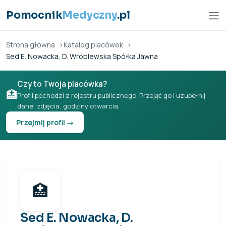
Przejdź do treści
Pomocnik
Medyczny
.pl
Strona główna
Katalog placówek
Sed E. Nowacka, D. Wróblewska Spółka Jawna
Czy to Twoja placówka?
🏥
Profil pochodzi z rejestru publicznego. Przejąć go i uzupełnij
dane, zdjęcia, godziny otwarcia.
Przejmij profil →
🏥
Sed E. Nowacka, D.