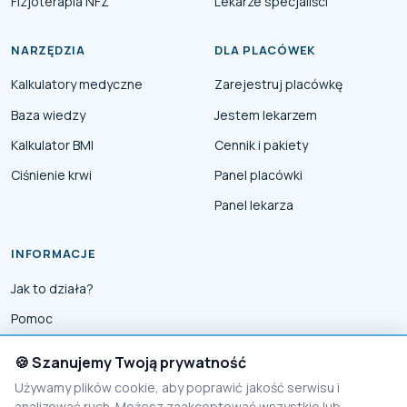
Fizjoterapia NFZ
Lekarze specjaliści
NARZĘDZIA
DLA PLACÓWEK
Kalkulatory medyczne
Zarejestruj placówkę
Baza wiedzy
Jestem lekarzem
Kalkulator BMI
Cennik i pakiety
Ciśnienie krwi
Panel placówki
Panel lekarza
INFORMACJE
Jak to działa?
Pomoc
Współpraca
🍪 Szanujemy Twoją prywatność
Reklama
Używamy plików cookie, aby poprawić jakość serwisu i
analizować ruch. Możesz zaakceptować wszystkie lub