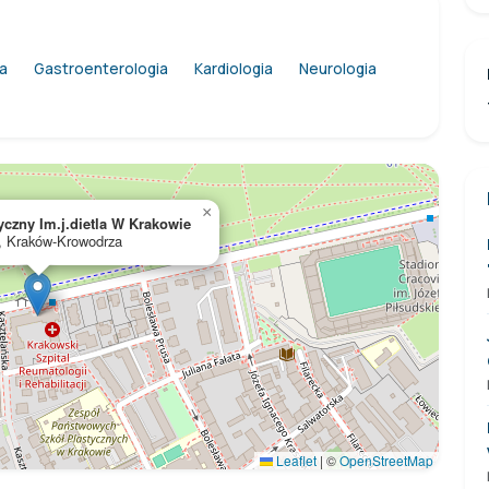
a
Gastroenterologia
Kardiologia
Neurologia
×
tyczny Im.j.dietla W Krakowie
3, Kraków-Krowodrza
Leaflet
|
©
OpenStreetMap