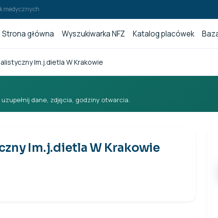
wek medycznych
Strona główna
Wyszukiwarka NFZ
Katalog placówek
Baza
alistyczny Im.j.dietla W Krakowie
i uzupełnij dane, zdjęcia, godziny otwarcia.
yczny Im.j.dietla W Krakowie