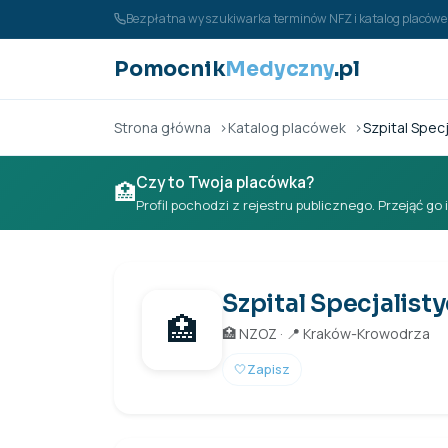
Przejdź do treści
Bezpłatna wyszukiwarka terminów NFZ i katalog placó
Pomocnik
Medyczny
.pl
Strona główna
Katalog placówek
Szpital Specj
Czy to Twoja placówka?
🏥
Profil pochodzi z rejestru publicznego. Przejąć go 
Szpital Specjalist
🏥
🏥 NZOZ · 📍 Kraków-Krowodrza
🤍
Zapisz