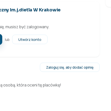
czny Im.j.dietla W Krakowie
ię, musisz być zalogowany.
Utwórz konto
lub
Zaloguj się, aby dodać opinię
zą osobą, która oceni tę placówkę!