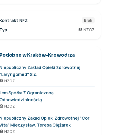
Kontrakt NFZ
Brak
Typ
🏥 NZOZ
Podobne w Kraków-Krowodrza
Niepubliczny Zakład Opieki Zdrowotnej
"Laryngomed" S.c.
🏥 NZOZ
Jcm Spółka Z Ograniczoną
Odpowiedzialnością
🏥 NZOZ
Niepubliczny Zakad Opieki Zdrowotnej "Cor
Vita" Mieczysław, Teresa Ciężarek
🏥 NZOZ