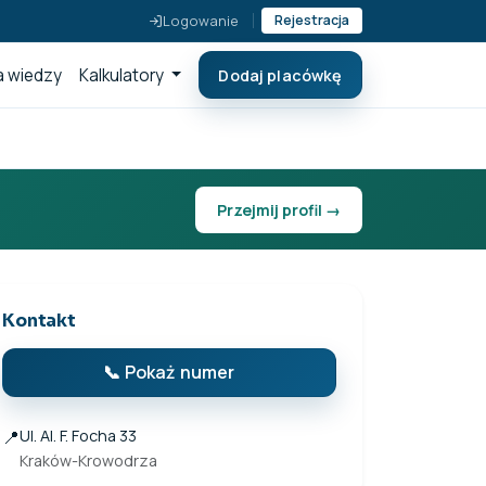
Logowanie
Rejestracja
 wiedzy
Kalkulatory
Dodaj placówkę
Przejmij profil →
Kontakt
📞 Pokaż numer
📍
Ul. Al. F. Focha 33
Kraków-Krowodrza