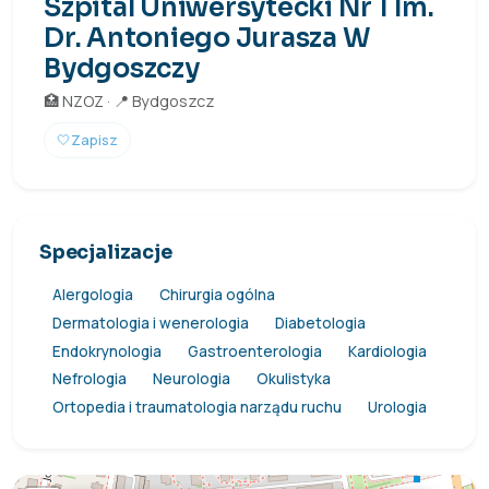
Szpital Uniwersytecki Nr 1 Im.
Dr. Antoniego Jurasza W
Bydgoszczy
🏥 NZOZ · 📍 Bydgoszcz
🤍
Zapisz
Specjalizacje
Alergologia
Chirurgia ogólna
Dermatologia i wenerologia
Diabetologia
Endokrynologia
Gastroenterologia
Kardiologia
Nefrologia
Neurologia
Okulistyka
Ortopedia i traumatologia narządu ruchu
Urologia