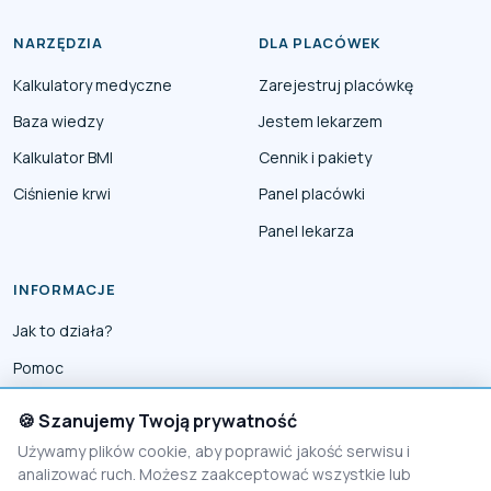
NARZĘDZIA
DLA PLACÓWEK
Kalkulatory medyczne
Zarejestruj placówkę
Baza wiedzy
Jestem lekarzem
Kalkulator BMI
Cennik i pakiety
Ciśnienie krwi
Panel placówki
Panel lekarza
INFORMACJE
Jak to działa?
Pomoc
Współpraca
🍪 Szanujemy Twoją prywatność
Reklama
Używamy plików cookie, aby poprawić jakość serwisu i
analizować ruch. Możesz zaakceptować wszystkie lub
Polityka prywatności