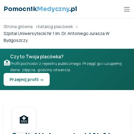
Przejdź do treści
Pomocnik
Medyczny
.pl
Strona główna
Katalog placówek
Szpital Uniwersytecki Nr 1 Im. Dr. Antoniego Jurasza W
Bydgoszczy
Czy to Twoja placówka?
🏥
Profil pochodzi z rejestru publicznego. Przejąć go i uzupełnij
dane, zdjęcia, godziny otwarcia.
Przejmij profil →
🏥