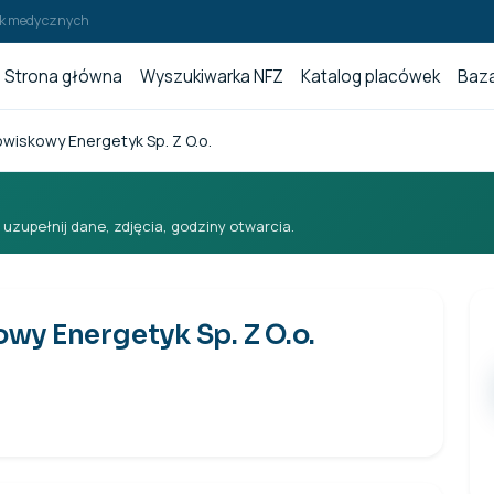
wek medycznych
Strona główna
Wyszukiwarka NFZ
Katalog placówek
Baza
owiskowy Energetyk Sp. Z O.o.
i uzupełnij dane, zdjęcia, godziny otwarcia.
wy Energetyk Sp. Z O.o.