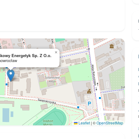
×
skowy Energetyk Sp. Z O.o.
Inowrocław
Leaflet
|
©
OpenStreetMap