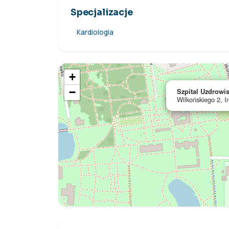
Specjalizacje
Kardiologia
+
−
Szpital Uzdrowi
Wilkońskiego 2, 