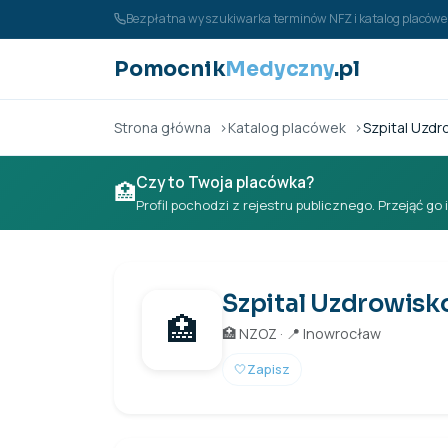
Przejdź do treści
Bezpłatna wyszukiwarka terminów NFZ i katalog placó
Pomocnik
Medyczny
.pl
Strona główna
Katalog placówek
Szpital Uzdr
Czy to Twoja placówka?
🏥
Profil pochodzi z rejestru publicznego. Przejąć go 
Szpital Uzdrowisko
🏥
🏥 NZOZ · 📍 Inowrocław
🤍
Zapisz