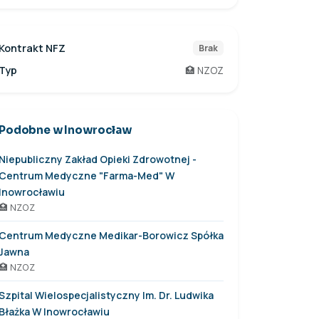
Kontrakt NFZ
Brak
Typ
🏥 NZOZ
Podobne w Inowrocław
Niepubliczny Zakład Opieki Zdrowotnej -
Centrum Medyczne "Farma-Med" W
Inowrocławiu
🏥 NZOZ
Centrum Medyczne Medikar-Borowicz Spółka
Jawna
🏥 NZOZ
Szpital Wielospecjalistyczny Im. Dr. Ludwika
Błażka W Inowrocławiu