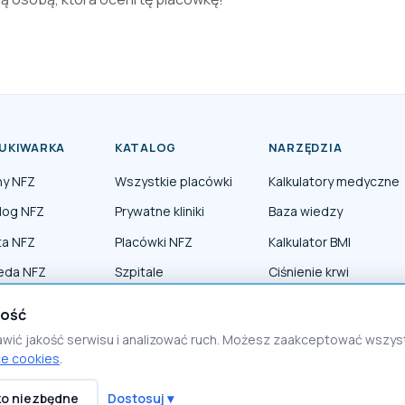
UKIWARKA
KATALOG
NARZĘDZIA
ny NFZ
Wszystkie placówki
Kalkulatory medyczne
log NFZ
Prywatne kliniki
Baza wiedzy
ta NFZ
Placówki NFZ
Kalkulator BMI
eda NFZ
Szpitale
Ciśnienie krwi
erapia NFZ
Lekarze specjaliści
ność
awić jakość serwisu i analizować ruch. Możesz zaakceptować wszy
ce cookies
.
ko niezbędne
Dostosuj ▾
Polityka prywatności
Polityka cookies
Regulamin