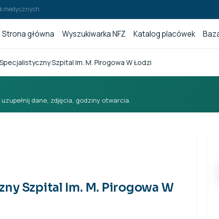
wek medycznych
Strona główna
Wyszukiwarka NFZ
Katalog placówek
Baza
pecjalistyczny Szpital Im. M. Pirogowa W Łodzi
i uzupełnij dane, zdjęcia, godziny otwarcia.
ny Szpital Im. M. Pirogowa W