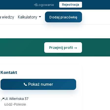
Logowanie
Rejestracja
 wiedzy
Kalkulatory
Dodaj placówkę
Przejmij profil →
Kontakt
📞 Pokaż numer
📍
Ul. Wileńska 37
Łódź-Polesie