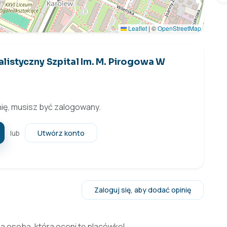
Leaflet
|
©
OpenStreetMap
listyczny Szpital Im. M. Pirogowa W
ię, musisz być zalogowany.
Utwórz konto
lub
Zaloguj się, aby dodać opinię
zą osobą, która oceni tę placówkę!