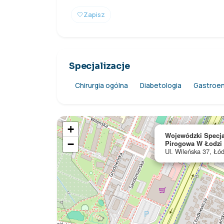
🤍
Zapisz
Specjalizacje
Chirurgia ogólna
Diabetologia
Gastroen
+
Wojewódzki Specjal
−
Pirogowa W Łodzi
Ul. Wileńska 37, Łód