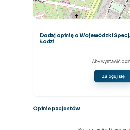
Dodaj opinię o Wojewódzki Specja
Łodzi
Aby wystawić opin
Zaloguj się
Opinie pacjentów
Brak opinii. Bądź pierws