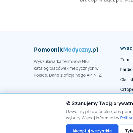
WYSZ
Pomocnik
Medyczny
.pl
Termi
Wyszukiwarka terminów NFZ i
katalog placówek medycznych w
Kardio
Polsce. Dane z oficjalnego API NFZ.
Okulis
Ortop
Fizjot
🍪 Szanujemy Twoją prywat
Używamy plików cookie, aby popr
wybory. Więcej informacji w
Polity
Akceptuj wszystkie
Tyl
© 2026 PomocnikMedyczny