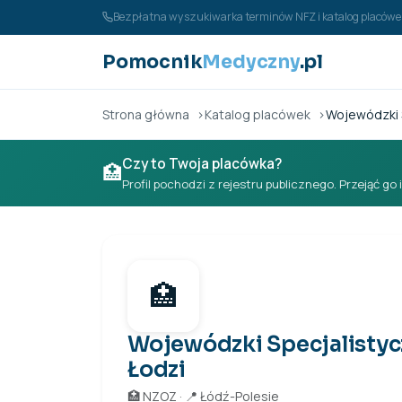
Przejdź do treści
Bezpłatna wyszukiwarka terminów NFZ i katalog placó
Pomocnik
Medyczny
.pl
Strona główna
Katalog placówek
Wojewódzki S
Czy to Twoja placówka?
🏥
Profil pochodzi z rejestru publicznego. Przejąć go 
🏥
Wojewódzki Specjalistycz
Łodzi
🏥 NZOZ · 📍 Łódź-Polesie