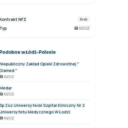
Kontrakt NFZ
Brak
Typ
🏥 NZOZ
Podobne w Łódź-Polesie
Niepubliczny Zakład Opieki Zdrowotnej "
Diamed "
🏥 NZOZ
Medar
🏥 NZOZ
Sp Zoz Uniwersytecki Szpital Kliniczny Nr 2
Uniwersytetu Medycznego W Łodzi
🏥 NZOZ