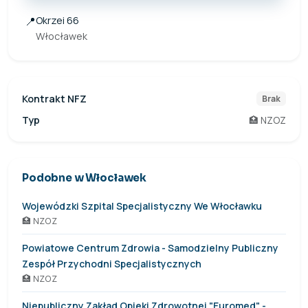
📍
Okrzei 66
Włocławek
Kontrakt NFZ
Brak
Typ
🏥 NZOZ
Podobne w Włocławek
Wojewódzki Szpital Specjalistyczny We Włocławku
🏥 NZOZ
Powiatowe Centrum Zdrowia - Samodzielny Publiczny
Zespół Przychodni Specjalistycznych
🏥 NZOZ
Niepubliczny Zakład Opieki Zdrowotnej "Euromed" -