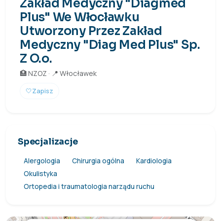
Zakład Medyczny "Diagmed
Plus" We Włocławku
Utworzony Przez Zakład
Medyczny "Diag Med Plus" Sp.
Z O.o.
🏥 NZOZ · 📍 Włocławek
🤍
Zapisz
Specjalizacje
Alergologia
Chirurgia ogólna
Kardiologia
Okulistyka
Ortopedia i traumatologia narządu ruchu