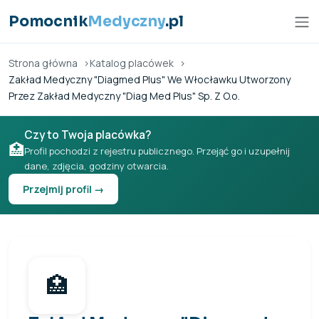
Przejdź do treści
Pomocnik
Medyczny
.pl
Strona główna
Katalog placówek
Zakład Medyczny "Diagmed Plus" We Włocławku Utworzony
Przez Zakład Medyczny "Diag Med Plus" Sp. Z O.o.
Czy to Twoja placówka?
🏥
Profil pochodzi z rejestru publicznego. Przejąć go i uzupełnij
dane, zdjęcia, godziny otwarcia.
Przejmij profil →
🏥