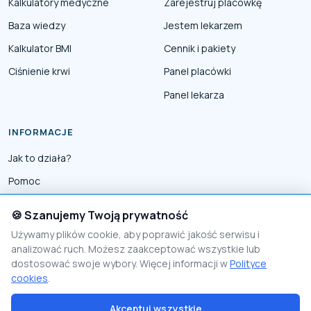
Kalkulatory medyczne
Zarejestruj placówkę
Baza wiedzy
Jestem lekarzem
Kalkulator BMI
Cennik i pakiety
Ciśnienie krwi
Panel placówki
Panel lekarza
INFORMACJE
Jak to działa?
Pomoc
Współpraca
🍪 Szanujemy Twoją prywatność
Reklama
Używamy plików cookie, aby poprawić jakość serwisu i
analizować ruch. Możesz zaakceptować wszystkie lub
Polityka prywatności
dostosować swoje wybory. Więcej informacji w
Polityce
Polityka Cookies
cookies
.
Akceptuj wszystkie