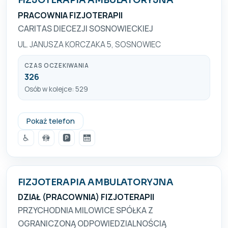
FIZJOTERAPIA AMBULATORYJNA
PRACOWNIA FIZJOTERAPII
CARITAS DIECEZJI SOSNOWIECKIEJ
UL. JANUSZA KORCZAKA 5, SOSNOWIEC
CZAS OCZEKIWANIA
326
Osób w kolejce: 529
+48 32 293 44 29
Pokaż telefon
♿
🚻
🅿️
🛗
FIZJOTERAPIA AMBULATORYJNA
DZIAŁ (PRACOWNIA) FIZJOTERAPII
PRZYCHODNIA MILOWICE SPÓŁKA Z
OGRANICZONĄ ODPOWIEDZIALNOŚCIĄ