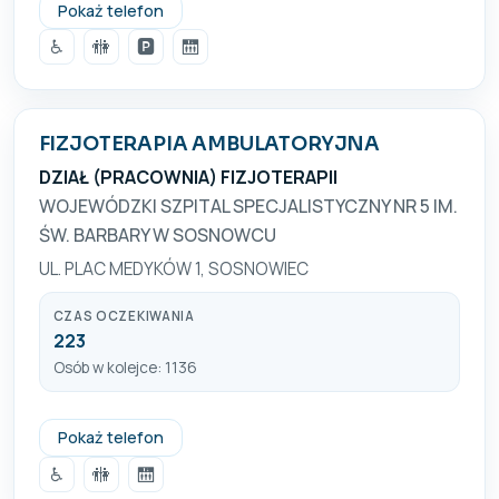
+48 32 292 91 93
Pokaż telefon
♿
🚻
🅿️
🛗
FIZJOTERAPIA AMBULATORYJNA
DZIAŁ (PRACOWNIA) FIZJOTERAPII
WOJEWÓDZKI SZPITAL SPECJALISTYCZNY NR 5 IM.
ŚW. BARBARY W SOSNOWCU
UL. PLAC MEDYKÓW 1, SOSNOWIEC
CZAS OCZEKIWANIA
223
Osób w kolejce: 1136
+48 32 368 27 82
Pokaż telefon
♿
🚻
🛗