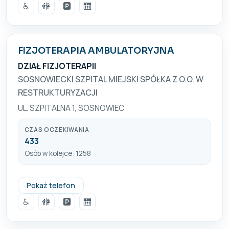
♿
🚻
🅿️
🛗
FIZJOTERAPIA AMBULATORYJNA
DZIAŁ FIZJOTERAPII
SOSNOWIECKI SZPITAL MIEJSKI SPÓŁKA Z O.O. W
RESTRUKTURYZACJI
UL. SZPITALNA 1, SOSNOWIEC
CZAS OCZEKIWANIA
433
Osób w kolejce: 1258
+48 32 413 02 73
Pokaż telefon
♿
🚻
🅿️
🛗