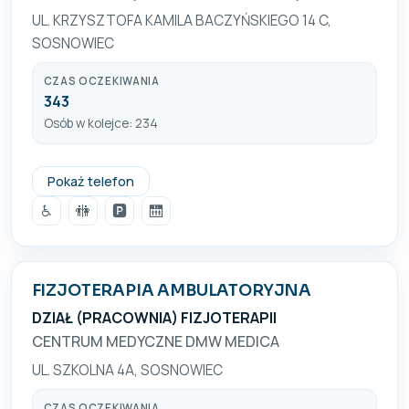
UL. KRZYSZTOFA KAMILA BACZYŃSKIEGO 14 C,
SOSNOWIEC
CZAS OCZEKIWANIA
343
Osób w kolejce: 234
+48 32 363 08 50; +48 32 363 08 51
Pokaż telefon
♿
🚻
🅿️
🛗
FIZJOTERAPIA AMBULATORYJNA
DZIAŁ (PRACOWNIA) FIZJOTERAPII
CENTRUM MEDYCZNE DMW MEDICA
UL. SZKOLNA 4A, SOSNOWIEC
CZAS OCZEKIWANIA