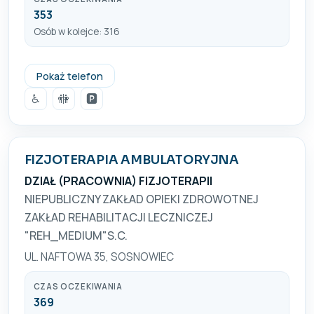
353
Osób w kolejce: 316
+48 32 263 33 71
Pokaż telefon
♿
🚻
🅿️
FIZJOTERAPIA AMBULATORYJNA
DZIAŁ (PRACOWNIA) FIZJOTERAPII
NIEPUBLICZNY ZAKŁAD OPIEKI ZDROWOTNEJ
ZAKŁAD REHABILITACJI LECZNICZEJ
"REH_MEDIUM"S.C.
UL. NAFTOWA 35, SOSNOWIEC
CZAS OCZEKIWANIA
369