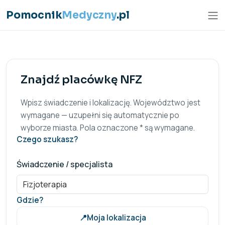
Przejdź do treści
Pomocnik
Medyczny
.pl
Znajdź placówkę NFZ
Wpisz świadczenie i lokalizację. Województwo jest
wymagane — uzupełni się automatycznie po
wyborze miasta. Pola oznaczone * są wymagane.
Czego szukasz?
Świadczenie / specjalista
Gdzie?
📍
Moja lokalizacja