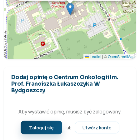
Leaflet
|
©
OpenStreetMap
Dodaj opinię o Centrum Onkologii Im.
Prof. Franciszka Łukaszczyka W
Bydgoszczy
Aby wystawić opinię, musisz być zalogowany.
Zaloguj się
Utwórz konto
lub