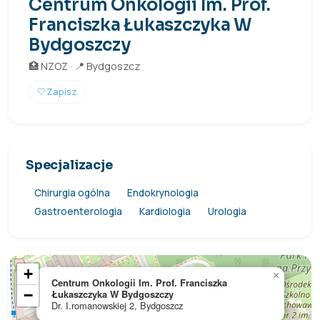
Centrum Onkologii Im. Prof.
Franciszka Łukaszczyka W
Bydgoszczy
🏥 NZOZ · 📍 Bydgoszcz
🤍
Zapisz
Specjalizacje
Chirurgia ogólna
Endokrynologia
Gastroenterologia
Kardiologia
Urologia
+
×
Centrum Onkologii Im. Prof. Franciszka
−
Łukaszczyka W Bydgoszczy
Dr. I.romanowskiej 2, Bydgoszcz