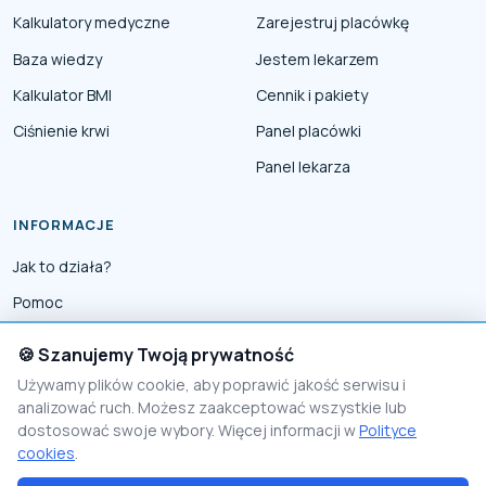
Kalkulatory medyczne
Zarejestruj placówkę
Baza wiedzy
Jestem lekarzem
Kalkulator BMI
Cennik i pakiety
Ciśnienie krwi
Panel placówki
Panel lekarza
INFORMACJE
Jak to działa?
Pomoc
Współpraca
🍪 Szanujemy Twoją prywatność
Reklama
Używamy plików cookie, aby poprawić jakość serwisu i
analizować ruch. Możesz zaakceptować wszystkie lub
Polityka prywatności
dostosować swoje wybory. Więcej informacji w
Polityce
Polityka Cookies
cookies
.