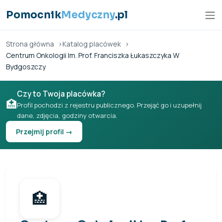
Przejdź do treści
Pomocnik
Medyczny
.pl
Strona główna
Katalog placówek
Centrum Onkologii Im. Prof. Franciszka Łukaszczyka W
Bydgoszczy
Czy to Twoja placówka?
🏥
Profil pochodzi z rejestru publicznego. Przejąć go i uzupełnij
dane, zdjęcia, godziny otwarcia.
Przejmij profil →
🏥