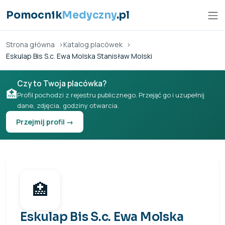
Przejdź do treści
Pomocnik
Medyczny
.pl
Strona główna
Katalog placówek
Eskulap Bis S.c. Ewa Molska Stanisław Molski
Czy to Twoja placówka?
🏥
Profil pochodzi z rejestru publicznego. Przejąć go i uzupełnij
dane, zdjęcia, godziny otwarcia.
Przejmij profil →
🏥
Eskulap Bis S.c. Ewa Molska