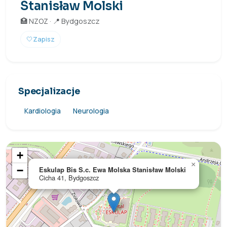
Stanisław Molski
🏥 NZOZ · 📍 Bydgoszcz
🤍
Zapisz
Specjalizacje
Kardiologia
Neurologia
+
×
−
Eskulap Bis S.c. Ewa Molska Stanisław Molski
Cicha 41, Bydgoszcz