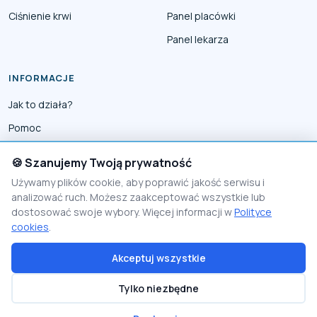
Ciśnienie krwi
Panel placówki
Panel lekarza
INFORMACJE
Jak to działa?
Pomoc
Współpraca
🍪 Szanujemy Twoją prywatność
Reklama
Używamy plików cookie, aby poprawić jakość serwisu i
analizować ruch. Możesz zaakceptować wszystkie lub
Polityka prywatności
dostosować swoje wybory. Więcej informacji w
Polityce
Polityka Cookies
cookies
.
Akceptuj wszystkie
© 2026 PomocnikMedyczny
Tylko niezbędne
Proudly made by
Visio Lab - rozwiązania e-commerce
Polityka prywatności
Polityka cookies
Regulamin
Jak to działa?