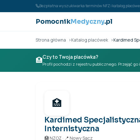
Przejdź do treści
Bezpłatna wyszukiwarka terminów NFZ i katalog placó
Pomocnik
Medyczny
.pl
Strona główna
Katalog placówek
Kardimed Spe
Czy to Twoja placówka?
🏥
Profil pochodzi z rejestru publicznego. Przejąć go 
🏥
Kardimed Specjalistyczn
Internistyczna
🏥 NZOZ · 📍 Nowy Sącz