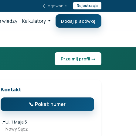
Logowanie
Rejestracja
 wiedzy
Kalkulatory
Dodaj placówkę
Przejmij profil →
Kontakt
📞 Pokaż numer
📍
Ul. 1 Maja 5
Nowy Sącz