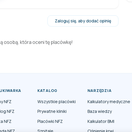
Zaloguj się, aby dodać opinię
zą osobą, która oceni tę placówkę!
UKIWARKA
KATALOG
NARZĘDZIA
ny NFZ
Wszystkie placówki
Kalkulatory medyczne
log NFZ
Prywatne kliniki
Baza wiedzy
ta NFZ
Placówki NFZ
Kalkulator BMI
eda NFZ
Szpitale
Ciśnienie krwi