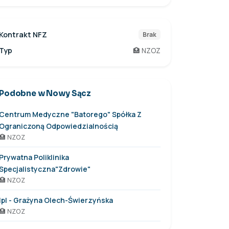
Kontrakt NFZ
Brak
Typ
🏥 NZOZ
Podobne w Nowy Sącz
Centrum Medyczne "Batorego" Spółka Z
Ograniczoną Odpowiedzialnością
🏥 NZOZ
Prywatna Poliklinika
Specjalistyczna"Zdrowie"
🏥 NZOZ
Ipl - Grażyna Olech-Świerzyńska
🏥 NZOZ