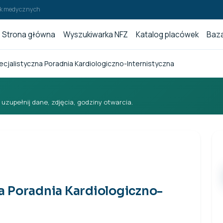
wek medycznych
Strona główna
Wyszukiwarka NFZ
Katalog placówek
Baza
cjalistyczna Poradnia Kardiologiczno-Internistyczna
i uzupełnij dane, zdjęcia, godziny otwarcia.
a Poradnia Kardiologiczno-