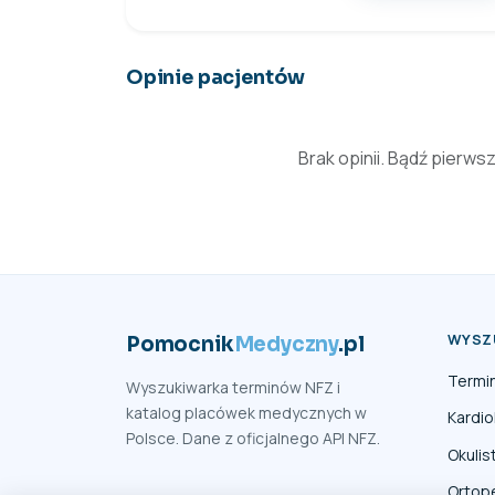
Opinie pacjentów
Brak opinii. Bądź pierws
WYSZ
Pomocnik
Medyczny
.pl
Termi
Wyszukiwarka terminów NFZ i
katalog placówek medycznych w
Kardio
Polsce. Dane z oficjalnego API NFZ.
Okulis
Ortop