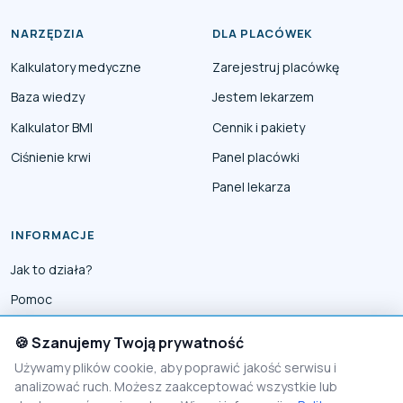
NARZĘDZIA
DLA PLACÓWEK
Kalkulatory medyczne
Zarejestruj placówkę
Baza wiedzy
Jestem lekarzem
Kalkulator BMI
Cennik i pakiety
Ciśnienie krwi
Panel placówki
Panel lekarza
INFORMACJE
Jak to działa?
Pomoc
Współpraca
🍪 Szanujemy Twoją prywatność
Reklama
Używamy plików cookie, aby poprawić jakość serwisu i
analizować ruch. Możesz zaakceptować wszystkie lub
Polityka prywatności