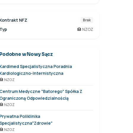
Kontrakt NFZ
Brak
Typ
🏥 NZOZ
Podobne w Nowy Sącz
Kardimed Specjalistyczna Poradnia
Kardiologiczno-Internistyczna
🏥 NZOZ
Centrum Medyczne "Batorego" Spółka Z
Ograniczoną Odpowiedzialnością
🏥 NZOZ
Prywatna Poliklinika
Specjalistyczna"Zdrowie"
🏥 NZOZ