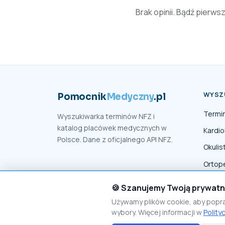
Brak opinii. Bądź pierws
WYSZ
Pomocnik
Medyczny
.pl
Termi
Wyszukiwarka terminów NFZ i
katalog placówek medycznych w
Kardio
Polsce. Dane z oficjalnego API NFZ.
Okulis
Ortop
Fizjot
🍪 Szanujemy Twoją prywat
Używamy plików cookie, aby popr
wybory. Więcej informacji w
Polity