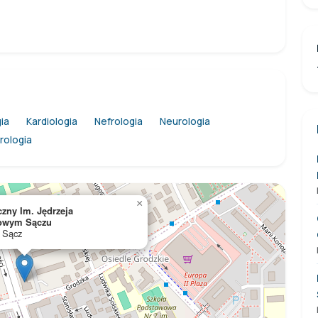
ia
Kardiologia
Nefrologia
Neurologia
rologia
×
czny Im. Jędrzeja
owym Sączu
 Sącz