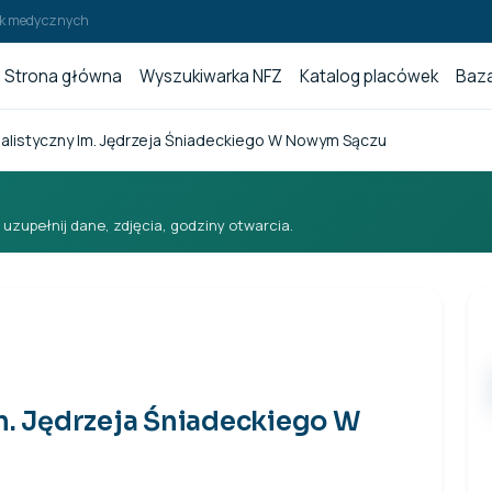
wek medycznych
Strona główna
Wyszukiwarka NFZ
Katalog placówek
Baza
jalistyczny Im. Jędrzeja Śniadeckiego W Nowym Sączu
i uzupełnij dane, zdjęcia, godziny otwarcia.
Im. Jędrzeja Śniadeckiego W