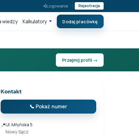
Logowanie
Rejestracja
 wiedzy
Kalkulatory
Dodaj placówkę
Przejmij profil →
Kontakt
📞 Pokaż numer
📍
Ul. Młyńska 5
Nowy Sącz