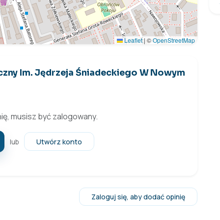
Leaflet
|
©
OpenStreetMap
tyczny Im. Jędrzeja Śniadeckiego W Nowym
ię, musisz być zalogowany.
Utwórz konto
lub
Zaloguj się, aby dodać opinię