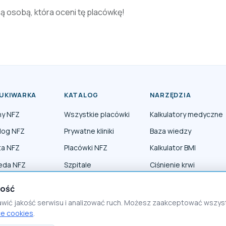
zą osobą, która oceni tę placówkę!
UKIWARKA
KATALOG
NARZĘDZIA
ny NFZ
Wszystkie placówki
Kalkulatory medyczne
log NFZ
Prywatne kliniki
Baza wiedzy
ta NFZ
Placówki NFZ
Kalkulator BMI
eda NFZ
Szpitale
Ciśnienie krwi
erapia NFZ
Lekarze specjaliści
ność
awić jakość serwisu i analizować ruch. Możesz zaakceptować wszy
ce cookies
.