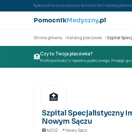
Przejdź do treści
Bezpłatna wyszukiwarka terminów NFZ i katalog placó
Pomocnik
Medyczny
.pl
Strona główna
Katalog placówek
Szpital Spec
Czy to Twoja placówka?
🏥
Profil pochodzi z rejestru publicznego. Przejąć go 
🏥
Szpital Specjalistyczny 
Nowym Sączu
🏥 NZOZ · 📍 Nowy Sącz