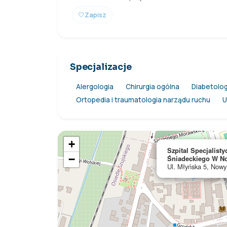
🤍
Zapisz
Specjalizacje
Alergologia
Chirurgia ogólna
Diabetolog
Ortopedia i traumatologia narządu ruchu
U
+
Szpital Specjalisty
−
Śniadeckiego W N
Ul. Młyńska 5, Nowy