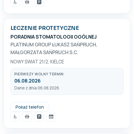
♿
🚻
🅿️
LECZENIE PROTETYCZNE
PORADNIA STOMATOLOGII OGÓLNEJ
PLATINUM GROUP ŁUKASZ SAŃPRUCH,
MAŁGORZATA SAŃPRUCH S.C.
NOWY ŚWIAT 21/2, KIELCE
PIERWSZY WOLNY TERMIN
06.08.2026
Dane z dnia 06.08.2026
535 111 000
Pokaż telefon
♿
🚻
🅿️
🛗