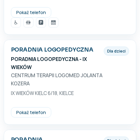
41 26 62 385
Pokaż telefon
♿
🚻
🅿️
🛗
PORADNIA LOGOPEDYCZNA
Dla dzieci
PORADNIA LOGOPEDYCZNA - IX
WIEKÓW
CENTRUM TERAPII LOGOMED JOLANTA
KOZERA
IX WIEKÓW KIELC 6/18, KIELCE
502469686, 533503400
Pokaż telefon
PORADNIA