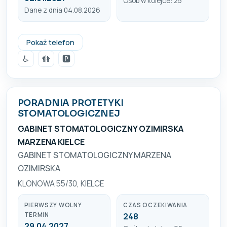
Osób w kolejce: 25
Dane z dnia 04.08.2026
(41) 331 60 08
Pokaż telefon
♿
🚻
🅿️
PORADNIA PROTETYKI
STOMATOLOGICZNEJ
GABINET STOMATOLOGICZNY OZIMIRSKA
MARZENA KIELCE
GABINET STOMATOLOGICZNY MARZENA
OZIMIRSKA
KLONOWA 55/30, KIELCE
PIERWSZY WOLNY
CZAS OCZEKIWANIA
TERMIN
248
29.04.2027