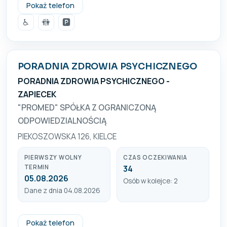
(41) 331 60 08
Pokaż telefon
♿
🚻
🅿️
PORADNIA ZDROWIA PSYCHICZNEGO
PORADNIA ZDROWIA PSYCHICZNEGO -
ZAPIECEK
"PROMED" SPÓŁKA Z OGRANICZONĄ
ODPOWIEDZIALNOŚCIĄ
PIEKOSZOWSKA 126, KIELCE
PIERWSZY WOLNY
CZAS OCZEKIWANIA
TERMIN
34
05.08.2026
Osób w kolejce: 2
Dane z dnia 04.08.2026
(41) 368 81 17, 517 741 789
Pokaż telefon