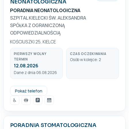
NEONATOLOGICZNA
PORADNIA NEONATOLOGICZNA
SZPITAL KIELECKI ŚW. ALEKSANDRA
SPÓŁKA Z OGRANICZONĄ
ODPOWIEDZIALNOŚCIĄ
KOŚCIUSZKI 25, KIELCE
PIERWSZY WOLNY
CZAS OCZEKIWANIA
TERMIN
Osób w kolejce: 2
12.08.2026
Dane z dnia 06.08.2026
41 26 62 385
Pokaż telefon
♿
🚻
🅿️
🛗
PORADNIA STOMATOLOGICZNA