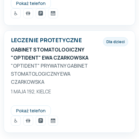
+48 664 430 710
Pokaż telefon
♿
🚻
🅿️
🛗
LECZENIE PROTETYCZNE
Dla dzieci
GABINET STOMATOLOGICZNY
"OPTIDENT" EWA CZARKOWSKA
"OPTIDENT" PRYWATNY GABINET
STOMATOLOGICZNY EWA
CZARKOWSKA
1 MAJA 192, KIELCE
+48 664 430 710
Pokaż telefon
♿
🚻
🅿️
🛗