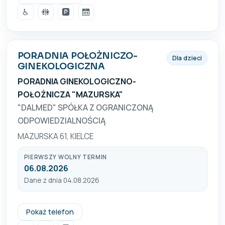
♿
🚻
🅿️
🛗
PORADNIA POŁOŻNICZO-
Dla dzieci
GINEKOLOGICZNA
PORADNIA GINEKOLOGICZNO-
POŁOŻNICZA "MAZURSKA"
"DALMED" SPÓŁKA Z OGRANICZONĄ
ODPOWIEDZIALNOŚCIĄ
MAZURSKA 61, KIELCE
PIERWSZY WOLNY TERMIN
06.08.2026
Dane z dnia 04.08.2026
(41) 342 85 30
Pokaż telefon