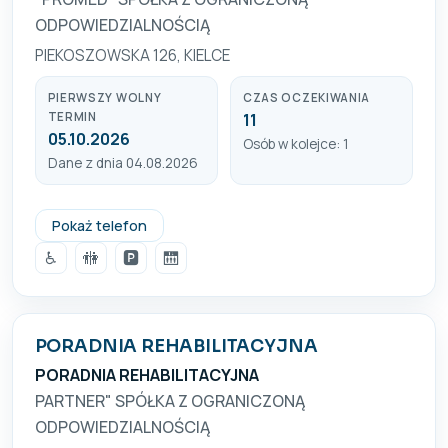
ODPOWIEDZIALNOŚCIĄ
PIEKOSZOWSKA 126, KIELCE
PIERWSZY WOLNY
CZAS OCZEKIWANIA
TERMIN
11
05.10.2026
Osób w kolejce: 1
Dane z dnia 04.08.2026
(41) 368 81 17, 517 741 789
Pokaż telefon
♿
🚻
🅿️
🛗
PORADNIA REHABILITACYJNA
PORADNIA REHABILITACYJNA
PARTNER" SPÓŁKA Z OGRANICZONĄ
ODPOWIEDZIALNOŚCIĄ