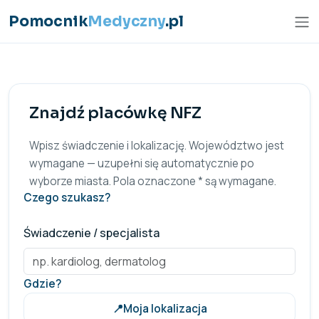
Przejdź do treści
Pomocnik
Medyczny
.pl
Znajdź placówkę NFZ
Wpisz świadczenie i lokalizację. Województwo jest
wymagane — uzupełni się automatycznie po
wyborze miasta. Pola oznaczone * są wymagane.
Czego szukasz?
Świadczenie / specjalista
Gdzie?
📍
Moja lokalizacja