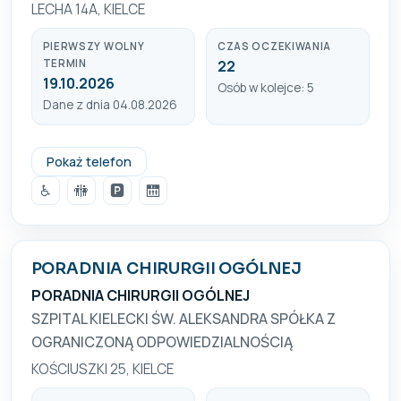
LECHA 14A, KIELCE
PIERWSZY WOLNY
CZAS OCZEKIWANIA
TERMIN
22
19.10.2026
Osób w kolejce: 5
Dane z dnia 04.08.2026
41 34 503 40
Pokaż telefon
♿
🚻
🅿️
🛗
PORADNIA CHIRURGII OGÓLNEJ
PORADNIA CHIRURGII OGÓLNEJ
SZPITAL KIELECKI ŚW. ALEKSANDRA SPÓŁKA Z
OGRANICZONĄ ODPOWIEDZIALNOŚCIĄ
KOŚCIUSZKI 25, KIELCE