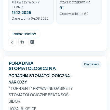
PIERWSZY WOLNY
CZAS OCZEKIWANIA
TERMIN
91
15.12.2026
Osób w kolejce: 62
Dane z dnia 04.08.2026
(41) 366 01 94, 509 932 259
Pokaż telefon
♿
🚻
🅿️
PORADNIA
Dla dzieci
STOMATOLOGICZNA
PORADNIA STOMATOLOGICZNA -
NARKOZY
"TOP-DENT" PRYWATNE GABINETY
STOMATOLOGICZNE BEATA SOŚ-
SIDOR
HOŻA 19, KIELCE