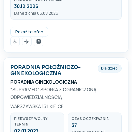
30.12.2026
Dane z dnia 06.08.2026
41 366 38 60
Pokaż telefon
♿
🚻
🅿️
PORADNIA POŁOŻNICZO-
Dla dzieci
GINEKOLOGICZNA
PORADNIA GINEKOLOGICZNA
"SUPRAMED" SPÓŁKA Z OGRANICZONĄ
ODPOWIEDZIALNOŚCIĄ
WARSZAWSKA 151, KIELCE
PIERWSZY WOLNY
CZAS OCZEKIWANIA
TERMIN
37
02.01.2027