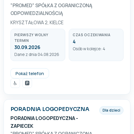
"PROMED" SPÓŁKA Z OGRANICZONĄ
ODPOWIEDZIALNOŚCIĄ
KRYSZTAŁOWA 2, KIELCE
PIERWSZY WOLNY
CZAS OCZEKIWANIA
TERMIN
4
30.09.2026
Osób w kolejce: 4
Dane z dnia 04.08.2026
(41) 345 60 12, 509 932 258
Pokaż telefon
♿
🅿️
PORADNIA LOGOPEDYCZNA
Dla dzieci
PORADNIA LOGOPEDYCZNA -
ZAPIECEK
"PROMED" SPÓŁKA Z OGRANICZONĄ