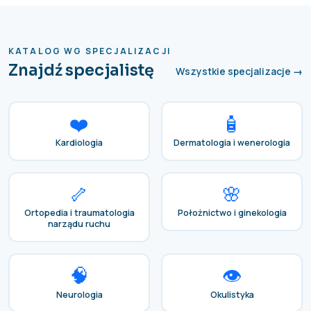
KATALOG WG SPECJALIZACJI
Znajdź specjalistę
Wszystkie specjalizacje →
❤️
🧴
Kardiologia
Dermatologia i wenerologia
🦴
🌸
Ortopedia i traumatologia
Położnictwo i ginekologia
narządu ruchu
🧠
👁️
Neurologia
Okulistyka