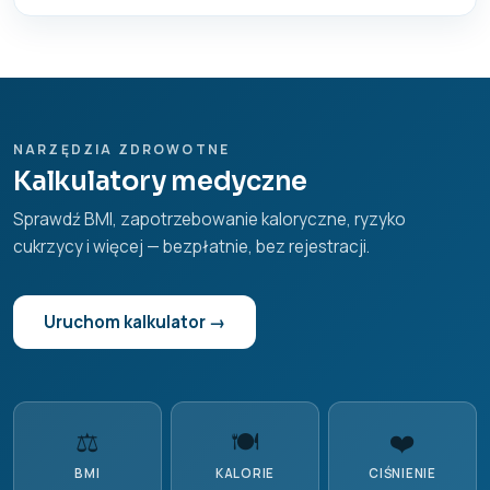
NARZĘDZIA ZDROWOTNE
Kalkulatory medyczne
Sprawdź BMI, zapotrzebowanie kaloryczne, ryzyko
cukrzycy i więcej — bezpłatnie, bez rejestracji.
Uruchom kalkulator →
⚖️
🍽️
❤️
BMI
KALORIE
CIŚNIENIE