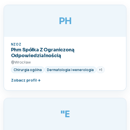
PH
NZOZ
Phm Spółka Z Ograniczoną
Odpowiedzialnością
Wrocław
Chirurgia ogólna
Dermatologia i wenerologia
+1
Zobacz profil
"E