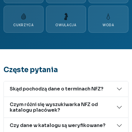
🩸
🤰
💧
CUKRZYCA
OWULACJA
WODA
Częste pytania
Skąd pochodzą dane o terminach NFZ?
Czym różni się wyszukiwarka NFZ od
katalogu placówek?
Czy dane w katalogu są weryfikowane?