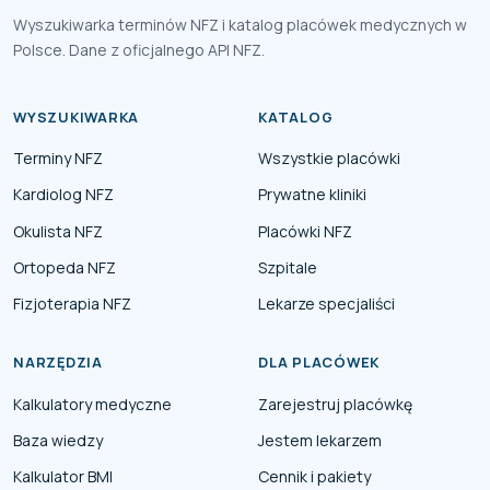
Wyszukiwarka terminów NFZ i katalog placówek medycznych w
Polsce. Dane z oficjalnego API NFZ.
WYSZUKIWARKA
KATALOG
Terminy NFZ
Wszystkie placówki
Kardiolog NFZ
Prywatne kliniki
Okulista NFZ
Placówki NFZ
Ortopeda NFZ
Szpitale
Fizjoterapia NFZ
Lekarze specjaliści
NARZĘDZIA
DLA PLACÓWEK
Kalkulatory medyczne
Zarejestruj placówkę
Baza wiedzy
Jestem lekarzem
Kalkulator BMI
Cennik i pakiety